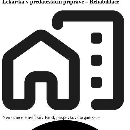
Lékař/ka v předatestační přípravě – Rehabilitace
Nemocnice Havlíčkův Brod, příspěvková organizace