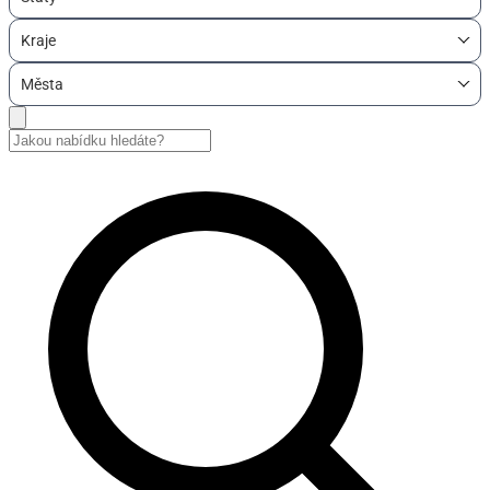
Kraje
Města