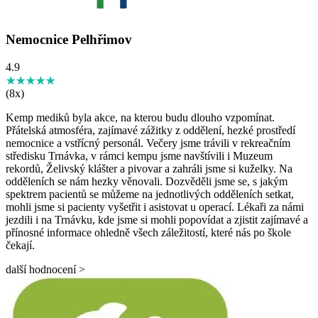
Nemocnice Pelhřimov
4.9
★★★★★
☆☆☆☆☆
(8x)
Kemp mediků byla akce, na kterou budu dlouho vzpomínat.
Přátelská atmosféra, zajímavé zážitky z oddělení, hezké prostředí
nemocnice a vstřícný personál. Večery jsme trávili v rekreačním
středisku Trnávka, v rámci kempu jsme navštívili i Muzeum
rekordů, Želivský klášter a pivovar a zahráli jsme si kuželky. Na
odděleních se nám hezky věnovali. Dozvěděli jsme se, s jakým
spektrem pacientů se můžeme na jednotlivých odděleních setkat,
mohli jsme si pacienty vyšetřit i asistovat u operací. Lékaři za námi
jezdili i na Trnávku, kde jsme si mohli popovídat a zjistit zajímavé a
přínosné informace ohledně všech záležitostí, které nás po škole
čekají.
další hodnocení >