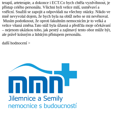
terapií, arteterapie, a dokonce i ECT.Co bych chtěla vyzdvihnout, je
přístup celého personálu. Všichni byli velice milí, usměvaví a
vstřícní. Snažili se zapojit a odpovídali na všechny otázky. Nikdo ve
mně nevyvolal dojem, že bych byla na obtíž nebo se mi nevěnoval.
Musím podotknout, že oproti fakultním nemocnicím je to velká a
velice vítaná změna.Tato stáž byla úžasná a předčila moje očekávaní
– nejenom ukázkou toho, jak pestrý a zajímavý tento obor může být,
ale právě krásným a lidským přístupem personálu.
další hodnocení >