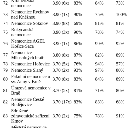
Kroměřížská
72
3.90
(6x)
83%
84%
73%
nemocnice
Nemocnice Rychnov
73
3.90
(1x)
90%
75%
100%
nad Kněžnou
74
Nemocnice Sokolov
3.90
(8x)
69%
81%
81%
Rokycanská
75
3.90
(3x)
90%
78%
74%
nemocnice
Nemocnice AGEL
76
3.90
(1x)
86%
99%
92%
Košice-Šaca
Nemocnice
77
3.80
(8x)
87%
82%
89%
Milosrdných bratří
78
Nemocnice Hořovice
3.70
(5x)
76%
94%
57%
79
Nemocnice Slaný
3.70
(2x)
93%
97%
80%
Fakultní nemocnice u
80
3.70
(8x)
83%
84%
89%
sv. Anny v Brně
Úrazová nemocnice v
81
3.70
(5x)
81%
71%
86%
Brně
Nemocnice České
82
3.70
(17x)
83%
83%
68%
Budějovice
Sdružené
83
zdravotnické zařízení
3.70
(2x)
75%
78%
91%
Krnov
Městská nemocnice