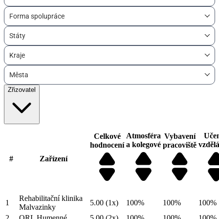
Forma spolupráce
Státy
Kraje
Města
Zřizovatel
Atmosféra
Učen
Celkové
Vybavení
a kolegové
vzděl
hodnocení
pracoviště
#
Zařízení
Rehabilitační klinika
1
5.00
(1x)
100%
100%
100%
Malvazinky
2
ORL Humenné
5.00
(2x)
100%
100%
100%