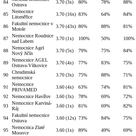
84
3.70
(3x)
80%
78%
88%
Ostrava
Nemocnice
85
3.70
(16x)
83%
64%
84%
Litoměřice
Fakultní nemocnice v
86
3.70
(43x)
86%
88%
81%
Motole
Nemocnice Roudnice
87
3.70
(1x)
100%
50%
100%
nad Labem
Nemocnice Agel
88
3.70
(5x)
79%
75%
84%
Nový Jičín
Nemocnice AGEL
89
3.70
(4x)
77%
83%
75%
Ostrava-Vítkovice
Chrudimská
90
3.70
(3x)
75%
88%
71%
nemocnice
Nemocnice
91
3.60
(4x)
63%
74%
81%
PRIVAMED
92
Nemocnice Havířov
3.60
(3x)
78%
69%
72%
Nemocnice Karviná-
93
3.60
(1x)
81%
69%
82%
Ráj
Fakultní nemocnice
94
3.60
(12x)
73%
84%
75%
Ostrava
Nemocnica Zlaté
95
3.60
(1x)
89%
49%
69%
Moravce