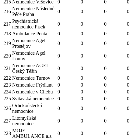
215
Nemocnice Vršovice
0
0
0
0
Nemocnice Následné
216
0
0
0
0
Péče Praha
Psychiatrická
217
0
0
0
0
nemocnice Písek
218
Ambulance Penta
0
0
0
0
Nemocnice Agel
219
0
0
0
0
Prostějov
Nemocnice Agel
220
0
0
0
0
Louny
Nemocnice AGEL
221
0
0
0
0
Český Těšín
222
Nemocnice Turnov
0
0
0
0
223
Nemocnice Frýdlant
0
0
0
0
224
Nemocnice v Chebu
0
0
0
0
225
Svitavská nemocnice
0
0
0
0
Orlickoústecká
226
0
0
0
0
nemocnice
Litomyšlská
227
0
0
0
0
nemocnice
MOJE
228
0
0
0
0
AMBULANCE a.s.