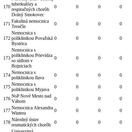
tuberkulózy a
170
0
0
0
0
respiračných chorôb
Dolný Smokovec
Fakultná nemocnica
171
0
0
0
0
Trenčín
Nemocnica s
172
poliklinikou Považská
0
0
0
0
Bystrica
Nemocnica s
poliklinikou Prievidza
173
0
0
0
0
so sídlom v
Bojniciach
Nemocnica s
174
0
0
0
0
poliklinikou Ilava
Nemocnica s
175
0
0
0
0
poliklinikou Myjava
NsP Nové Mesto nad
176
0
0
0
0
Váhom
Nemocnica Alexandra
177
0
0
0
0
Wintera
Národný ústav
178
0
0
0
0
reumatických chorôb
Univerzitná