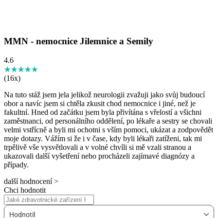
MMN - nemocnice Jilemnice a Semily
4.6
★★★★★
☆☆☆☆☆
(16x)
Na tuto stáž jsem jela jelikož neurologii zvažuji jako svůj budoucí
obor a navíc jsem si chtěla zkusit chod nemocnice i jiné, než je
fakultní. Hned od začátku jsem byla přivítána s vřelostí a všichni
zaměstnanci, od personálního oddělení, po lékaře a sestry se chovali
velmi vstřícně a byli mi ochotni s vším pomoci, ukázat a zodpovědět
moje dotazy. Vážím si že i v čase, kdy byli lékaři zatíženi, tak mi
trpělivě vše vysvětlovali a v volné chvíli si mě vzali stranou a
ukazovali další vyšetření nebo procházeli zajímavé diagnózy a
případy.
další hodnocení >
Chci hodnotit
Hodnotil