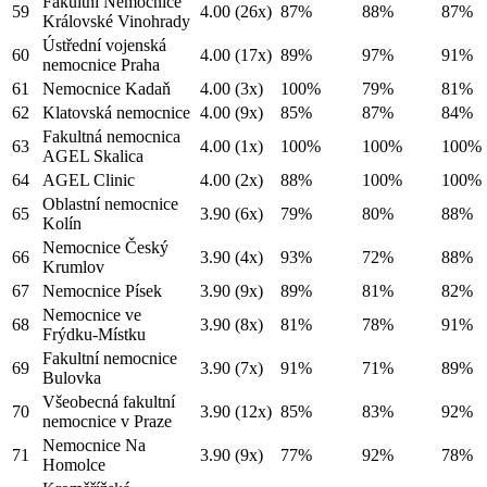
Fakultní Nemocnice
59
4.00
(26x)
87%
88%
87%
Královské Vinohrady
Ústřední vojenská
60
4.00
(17x)
89%
97%
91%
nemocnice Praha
61
Nemocnice Kadaň
4.00
(3x)
100%
79%
81%
62
Klatovská nemocnice
4.00
(9x)
85%
87%
84%
Fakultná nemocnica
63
4.00
(1x)
100%
100%
100%
AGEL Skalica
64
AGEL Clinic
4.00
(2x)
88%
100%
100%
Oblastní nemocnice
65
3.90
(6x)
79%
80%
88%
Kolín
Nemocnice Český
66
3.90
(4x)
93%
72%
88%
Krumlov
67
Nemocnice Písek
3.90
(9x)
89%
81%
82%
Nemocnice ve
68
3.90
(8x)
81%
78%
91%
Frýdku-Místku
Fakultní nemocnice
69
3.90
(7x)
91%
71%
89%
Bulovka
Všeobecná fakultní
70
3.90
(12x)
85%
83%
92%
nemocnice v Praze
Nemocnice Na
71
3.90
(9x)
77%
92%
78%
Homolce