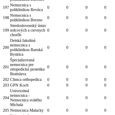
Nemocnica s
197
0
0
0
0
poliklinikou Revúca
Nemocnica s
198
0
0
0
0
poliklinikou Brezno
Stredoslovenský ústav
199
srdcových a cievnych
0
0
0
0
chorôb
Detská fakultná
nemocnica s
200
0
0
0
0
poliklinikou Banská
Bystrica
Špecializovaná
nemocnica pre
201
0
0
0
0
ortopedickú protetiku
Bratislava
202
Clinica orthopedica
0
0
0
0
203
GPN Koch
0
0
0
0
Univerzitná
nemocnica -
204
0
0
0
0
Nemocnica svätého
Michala
205
Nemocnica Malacky
0
0
0
0