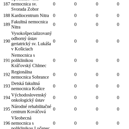
187
nemocnica sv.
0
0
0
0
Svorada Zobor
188
Kardiocentrum Nitra
0
0
0
0
Fakultná nemocnica
189
0
0
0
0
Nitra
Vysokošpecializovaný
odborný ústav
190
0
0
0
0
geriatrický sv. Lukáša
v Košiciach
Nemocnica s
191
poliklinikou
0
0
0
0
Kráľovský Chlmec
Regionálna
192
0
0
0
0
nemocnica Sobrance
Detská fakultná
193
0
0
0
0
nemocnica Košice
Východoslovenský
194
0
0
0
0
onkologický ústav
Národné rehabilitačné
195
0
0
0
0
centrum Kováčová
Všeobecná
196
nemocnica s
0
0
0
0
poliklinikou Lučenec