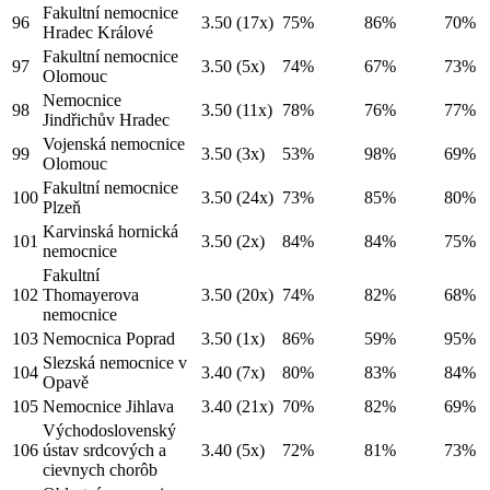
Fakultní nemocnice
96
3.50
(17x)
75%
86%
70%
Hradec Králové
Fakultní nemocnice
97
3.50
(5x)
74%
67%
73%
Olomouc
Nemocnice
98
3.50
(11x)
78%
76%
77%
Jindřichův Hradec
Vojenská nemocnice
99
3.50
(3x)
53%
98%
69%
Olomouc
Fakultní nemocnice
100
3.50
(24x)
73%
85%
80%
Plzeň
Karvinská hornická
101
3.50
(2x)
84%
84%
75%
nemocnice
Fakultní
102
Thomayerova
3.50
(20x)
74%
82%
68%
nemocnice
103
Nemocnica Poprad
3.50
(1x)
86%
59%
95%
Slezská nemocnice v
104
3.40
(7x)
80%
83%
84%
Opavě
105
Nemocnice Jihlava
3.40
(21x)
70%
82%
69%
Východoslovenský
106
ústav srdcových a
3.40
(5x)
72%
81%
73%
cievnych chorôb