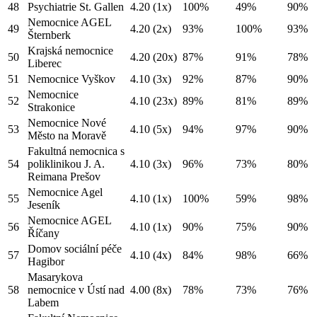
48
Psychiatrie St. Gallen
4.20
(1x)
100%
49%
90%
Nemocnice AGEL
49
4.20
(2x)
93%
100%
93%
Šternberk
Krajská nemocnice
50
4.20
(20x)
87%
91%
78%
Liberec
51
Nemocnice Vyškov
4.10
(3x)
92%
87%
90%
Nemocnice
52
4.10
(23x)
89%
81%
89%
Strakonice
Nemocnice Nové
53
4.10
(5x)
94%
97%
90%
Město na Moravě
Fakultná nemocnica s
54
poliklinikou J. A.
4.10
(3x)
96%
73%
80%
Reimana Prešov
Nemocnice Agel
55
4.10
(1x)
100%
59%
98%
Jeseník
Nemocnice AGEL
56
4.10
(1x)
90%
75%
90%
Říčany
Domov sociální péče
57
4.10
(4x)
84%
98%
66%
Hagibor
Masarykova
58
nemocnice v Ústí nad
4.00
(8x)
78%
73%
76%
Labem