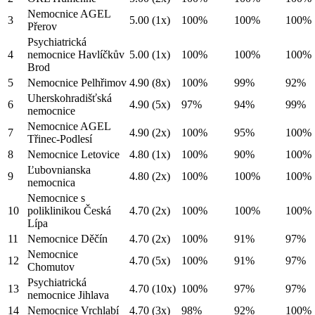
Nemocnice AGEL
3
5.00
(1x)
100%
100%
100%
Přerov
Psychiatrická
4
nemocnice Havlíčkův
5.00
(1x)
100%
100%
100%
Brod
5
Nemocnice Pelhřimov
4.90
(8x)
100%
99%
92%
Uherskohradišťská
6
4.90
(5x)
97%
94%
99%
nemocnice
Nemocnice AGEL
7
4.90
(2x)
100%
95%
100%
Třinec-Podlesí
8
Nemocnice Letovice
4.80
(1x)
100%
90%
100%
Ľubovnianska
9
4.80
(2x)
100%
100%
100%
nemocnica
Nemocnice s
10
poliklinikou Česká
4.70
(2x)
100%
100%
100%
Lípa
11
Nemocnice Děčín
4.70
(2x)
100%
91%
97%
Nemocnice
12
4.70
(5x)
100%
91%
97%
Chomutov
Psychiatrická
13
4.70
(10x)
100%
97%
97%
nemocnice Jihlava
14
Nemocnice Vrchlabí
4.70
(3x)
98%
92%
100%