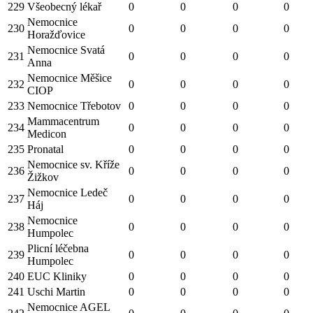
229
Všeobecný lékař
0
0
0
0
Nemocnice
230
0
0
0
0
Horažďovice
Nemocnice Svatá
231
0
0
0
0
Anna
Nemocnice Měšice
232
0
0
0
0
CIOP
233
Nemocnice Třebotov
0
0
0
0
Mammacentrum
234
0
0
0
0
Medicon
235
Pronatal
0
0
0
0
Nemocnice sv. Kříže
236
0
0
0
0
Žižkov
Nemocnice Ledeč
237
0
0
0
0
Háj
Nemocnice
238
0
0
0
0
Humpolec
Plicní léčebna
239
0
0
0
0
Humpolec
240
EUC Kliniky
0
0
0
0
241
Uschi Martin
0
0
0
0
Nemocnice AGEL