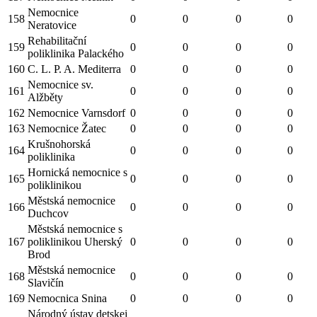
Nemocnice
158
0
0
0
0
Neratovice
Rehabilitační
159
0
0
0
0
poliklinika Palackého
160
C. L. P. A. Mediterra
0
0
0
0
Nemocnice sv.
161
0
0
0
0
Alžběty
162
Nemocnice Varnsdorf
0
0
0
0
163
Nemocnice Žatec
0
0
0
0
Krušnohorská
164
0
0
0
0
poliklinika
Hornická nemocnice s
165
0
0
0
0
poliklinikou
Městská nemocnice
166
0
0
0
0
Duchcov
Městská nemocnice s
167
poliklinikou Uherský
0
0
0
0
Brod
Městská nemocnice
168
0
0
0
0
Slavičín
169
Nemocnica Snina
0
0
0
0
Národný ústav detskej