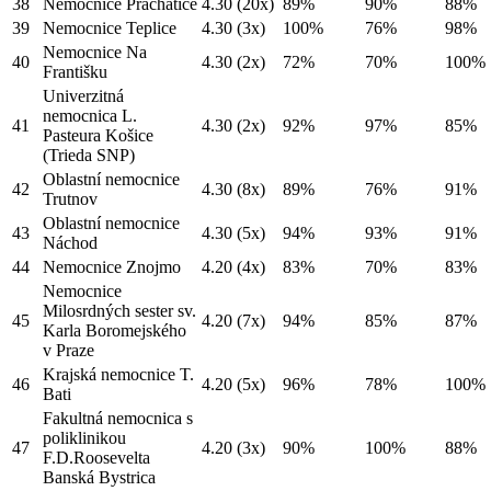
38
Nemocnice Prachatice
4.30
(20x)
89%
90%
88%
39
Nemocnice Teplice
4.30
(3x)
100%
76%
98%
Nemocnice Na
40
4.30
(2x)
72%
70%
100%
Františku
Univerzitná
nemocnica L.
41
4.30
(2x)
92%
97%
85%
Pasteura Košice
(Trieda SNP)
Oblastní nemocnice
42
4.30
(8x)
89%
76%
91%
Trutnov
Oblastní nemocnice
43
4.30
(5x)
94%
93%
91%
Náchod
44
Nemocnice Znojmo
4.20
(4x)
83%
70%
83%
Nemocnice
Milosrdných sester sv.
45
4.20
(7x)
94%
85%
87%
Karla Boromejského
v Praze
Krajská nemocnice T.
46
4.20
(5x)
96%
78%
100%
Bati
Fakultná nemocnica s
poliklinikou
47
4.20
(3x)
90%
100%
88%
F.D.Roosevelta
Banská Bystrica