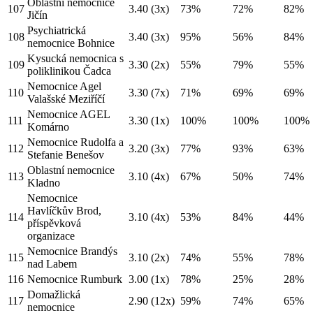
Oblastní nemocnice
107
3.40
(3x)
73%
72%
82%
Jičín
Psychiatrická
108
3.40
(3x)
95%
56%
84%
nemocnice Bohnice
Kysucká nemocnica s
109
3.30
(2x)
55%
79%
55%
poliklinikou Čadca
Nemocnice Agel
110
3.30
(7x)
71%
69%
69%
Valašské Meziříčí
Nemocnice AGEL
111
3.30
(1x)
100%
100%
100%
Komárno
Nemocnice Rudolfa a
112
3.20
(3x)
77%
93%
63%
Stefanie Benešov
Oblastní nemocnice
113
3.10
(4x)
67%
50%
74%
Kladno
Nemocnice
Havlíčkův Brod,
114
3.10
(4x)
53%
84%
44%
příspěvková
organizace
Nemocnice Brandýs
115
3.10
(2x)
74%
55%
78%
nad Labem
116
Nemocnice Rumburk
3.00
(1x)
78%
25%
28%
Domažlická
117
2.90
(12x)
59%
74%
65%
nemocnice