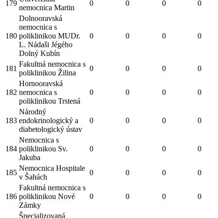
179
0
0
0
0
nemocnica Martin
Dolnooravská
nemocnica s
180
poliklinikou MUDr.
0
0
0
0
L. Nádaši Jégého
Dolný Kubín
Fakultná nemocnica s
181
0
0
0
0
poliklinikou Žilina
Hornooravská
182
nemocnica s
0
0
0
0
poliklinikou Trstená
Národný
183
endokrinologický a
0
0
0
0
diabetologický ústav
Nemocnica s
184
poliklinikou Sv.
0
0
0
0
Jakuba
Nemocnica Hospitale
185
0
0
0
0
v Šahách
Fakultná nemocnica s
186
poliklinikou Nové
0
0
0
0
Zámky
Špecializovaná