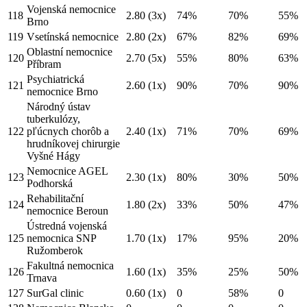
Vojenská nemocnice
118
2.80
(3x)
74%
70%
55%
Brno
119
Vsetínská nemocnice
2.80
(2x)
67%
82%
69%
Oblastní nemocnice
120
2.70
(5x)
55%
80%
63%
Příbram
Psychiatrická
121
2.60
(1x)
90%
70%
90%
nemocnice Brno
Národný ústav
tuberkulózy,
122
pľúcnych chorôb a
2.40
(1x)
71%
70%
69%
hrudníkovej chirurgie
Vyšné Hágy
Nemocnice AGEL
123
2.30
(1x)
80%
30%
50%
Podhorská
Rehabilitační
124
1.80
(2x)
33%
50%
47%
nemocnice Beroun
Ústredná vojenská
125
nemocnica SNP
1.70
(1x)
17%
95%
20%
Ružomberok
Fakultná nemocnica
126
1.60
(1x)
35%
25%
50%
Trnava
127
SurGal clinic
0.60
(1x)
0
58%
0