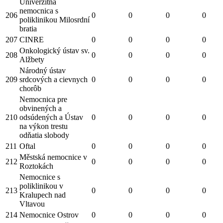
Univerzitná
nemocnica s
206
0
0
0
0
poliklinikou Milosrdní
bratia
207
CINRE
0
0
0
0
Onkologický ústav sv.
208
0
0
0
0
Alžbety
Národný ústav
209
srdcových a cievnych
0
0
0
0
chorôb
Nemocnica pre
obvinených a
210
odsúdených a Ústav
0
0
0
0
na výkon trestu
odňatia slobody
211
Oftal
0
0
0
0
Městská nemocnice v
212
0
0
0
0
Roztokách
Nemocnice s
poliklinikou v
213
0
0
0
0
Kralupech nad
Vltavou
214
Nemocnice Ostrov
0
0
0
0