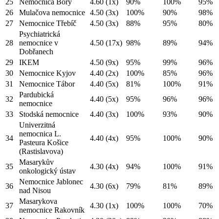
25
Nemocnica Bory
4.60
(1x)
90%
100%
95%
26
Mulačova nemocnice
4.50
(3x)
100%
90%
98%
27
Nemocnice Třebíč
4.50
(3x)
88%
95%
80%
Psychiatrická
28
nemocnice v
4.50
(17x)
98%
89%
94%
Dobřanech
29
IKEM
4.50
(9x)
95%
99%
96%
30
Nemocnice Kyjov
4.40
(2x)
100%
85%
96%
31
Nemocnice Tábor
4.40
(5x)
81%
100%
91%
Pardubická
32
4.40
(5x)
95%
96%
96%
nemocnice
33
Stodská nemocnice
4.40
(3x)
100%
93%
90%
Univerzitná
nemocnica L.
34
4.40
(4x)
95%
100%
90%
Pasteura Košice
(Rastislavova)
Masarykův
35
4.30
(4x)
94%
100%
91%
onkologický ústav
Nemocnice Jablonec
36
4.30
(6x)
79%
81%
89%
nad Nisou
Masarykova
37
4.30
(1x)
100%
100%
70%
nemocnice Rakovník