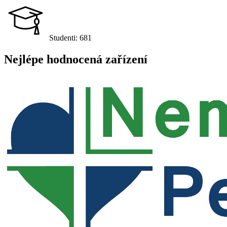
Studenti:
681
Nejlépe hodnocená zařízení