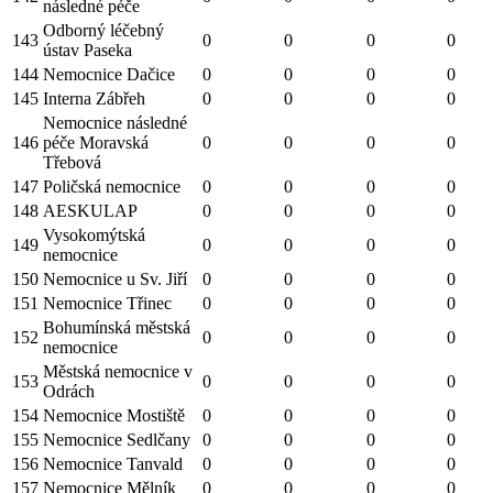
následné péče
Odborný léčebný
143
0
0
0
0
ústav Paseka
144
Nemocnice Dačice
0
0
0
0
145
Interna Zábřeh
0
0
0
0
Nemocnice následné
146
péče Moravská
0
0
0
0
Třebová
147
Poličská nemocnice
0
0
0
0
148
AESKULAP
0
0
0
0
Vysokomýtská
149
0
0
0
0
nemocnice
150
Nemocnice u Sv. Jiří
0
0
0
0
151
Nemocnice Třinec
0
0
0
0
Bohumínská městská
152
0
0
0
0
nemocnice
Městská nemocnice v
153
0
0
0
0
Odrách
154
Nemocnice Mostiště
0
0
0
0
155
Nemocnice Sedlčany
0
0
0
0
156
Nemocnice Tanvald
0
0
0
0
157
Nemocnice Mělník
0
0
0
0