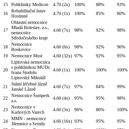
15
Polikliniky Medicon
4.70
(2x)
100%
88%
93%
Rehabilitační ústav
16
4.70
(1x)
100%
85%
80%
Hostinné
Oblastní nemocnice
Mladá Boleslav, a.s.,
17
4.60
(7x)
98%
92%
98%
nemocnice
Středočeského kraje
Nemocnice
18
4.60
(6x)
98%
92%
96%
Boskovice
19
Nemocnice Most
4.60
(32x)
97%
92%
95%
Liptovská nemocnica
s poliklinikou MUDr.
20
4.60
(1x)
100%
100%
100%
Ivana Stodolu
Liptovský Mikuláš
Státní léčebné lázně
21
4.60
(7x)
97%
84%
99%
Janské Lázně
Nemocnice Šumperk
22
4.60
(4x)
95%
95%
98%
a.s.
Nemocnice v
23
4.60
(3x)
96%
86%
100%
Karlových Varech
MMN - nemocnice
24
4.60
(16x)
93%
95%
95%
Jilemnice a Semily