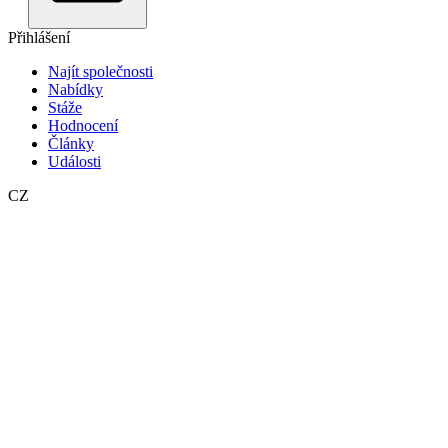
Přihlášení
Najít společnosti
Nabídky
Stáže
Hodnocení
Články
Události
CZ