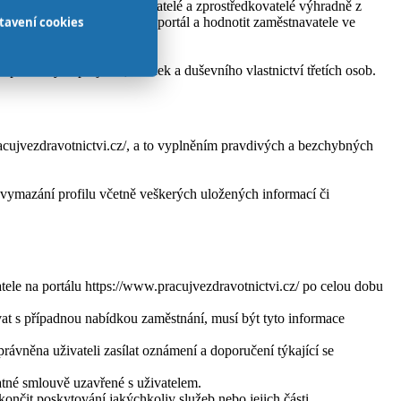
ocí kterého mohou zaměstnavatelé a zprostředkovatelé výhradně z
i uživatelé mohou procházet portál a hodnotit zaměstnavatele ve
tavení cookies
svému uživatelskému profilu.
inak.
í příslušných projektů, značek a duševního vlastnictví třetích osob.
pracujvezdravotnictvi.cz/, a to vyplněním pravdivých a bezchybných
 vymazání profilu včetně veškerých uložených informací či
tele na portálu https://www.pracujvezdravotnictvi.cz/ po celou dobu
at s případnou nabídkou zaměstnání, musí být tyto informace
právněna uživateli zasílat oznámení a doporučení týkající se
atné smlouvě uzavřené s uživatelem.
ukončit poskytování jakýchkoliv služeb nebo jejich části.