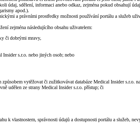
koli údaj, sdělení, informaci anebo odkaz, zejména pokud obsahují údaje
garismy apod.).
chnickými a právními prostředky možnosti používání portálu a služeb u
žení zejména následujícího obsahu uživatelem:
iky či dobrými mravy,
 Insider s.r.o. nebo jiných osob; nebo
způsobem vytěžovat či zužitkovávat databáze Medical Insider s.r.o. n
ně udělen ze strany Medical Insider s.r.o. přístup; či
tahu k vlastnostem, správnosti údajů a dostupnosti portálu a služeb, n