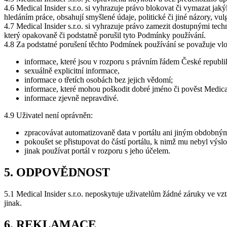
4.6 Medical Insider s.r.o. si vyhrazuje právo blokovat či vymazat jaký
hledáním práce, obsahují smyšlené údaje, politické či jiné názory, vul
4.7 Medical Insider s.r.o. si vyhrazuje právo zamezit dostupnými te
který opakovaně či podstatně porušil tyto Podmínky používání.
4.8 Za podstatné porušení těchto Podmínek používání se považuje vlo
informace, které jsou v rozporu s právním řádem České republ
sexuálně explicitní informace,
informace o třetích osobách bez jejich vědomí;
informace, které mohou poškodit dobré jméno či pověst Medical
informace zjevně nepravdivé.
4.9 Uživatel není oprávněn:
zpracovávat automatizovaně data v portálu ani jiným obdobným 
pokoušet se přistupovat do částí portálu, k nimž mu nebyl výslov
jinak používat portál v rozporu s jeho účelem.
5. ODPOVĚDNOST
5.1 Medical Insider s.r.o. neposkytuje uživatelům žádné záruky ve vz
jinak.
6. REKLAMACE