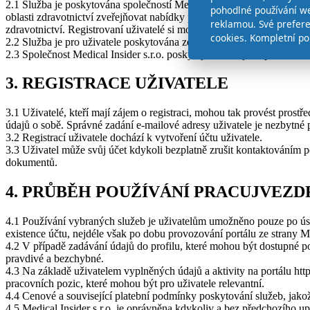
2.1 Služba je poskytována společností Medical Insider s.r.o. prostř
pohodlné používání we
oblasti zdravotnictví zveřejňovat nabídky práce a uživatelé mohou na 
reklamou. Své prefer
zdravotnictví. Registrovaní uživatelé si mohou ukládat pracovní nabí
cookies. Kompletní po
2.2 Služba je pro uživatele poskytována ze strany společnosti Hyphen 
2.3 Společnost Medical Insider s.r.o. poskytuje službu jako provozovat
3. REGISTRACE UŽIVATELE
3.1 Uživatelé, kteří mají zájem o registraci, mohou tak provést pros
údajů o sobě. Správné zadání e-mailové adresy uživatele je nezbytné p
3.2 Registrací uživatele dochází k vytvoření účtu uživatele.
3.3 Uživatel může svůj účet kdykoli bezplatně zrušit kontaktováním 
dokumentů.
4. PRŮBĚH POUŽÍVÁNÍ PRACUJVEZD
4.1 Používání vybraných služeb je uživatelům umožněno pouze po úspě
existence účtu, nejdéle však po dobu provozování portálu ze strany Med
4.2 V případě zadávání údajů do profilu, které mohou být dostupné 
pravdivé a bezchybné.
4.3 Na základě uživatelem vyplněných údajů a aktivity na portálu http
pracovních pozic, které mohou být pro uživatele relevantní.
4.4 Cenové a související platební podmínky poskytování služeb, jak
4.5 Medical Insider s.r.o. je oprávněna kdykoliv a bez předchozího upo