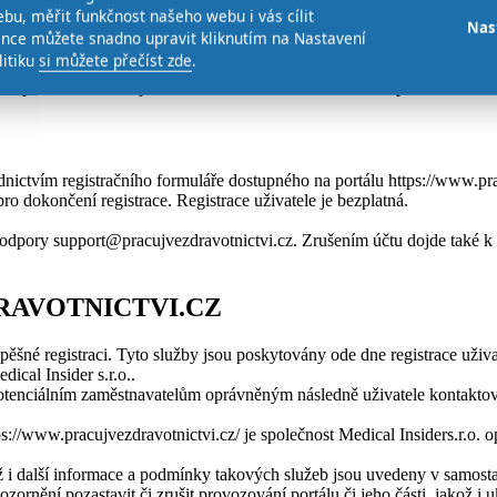
ednictvím webového portálu https://www.pracujvezdravotnictvi.cz/, pom
bu, měřit funkčnost našeho webu i vás cílit
jednotlivé nabídky práce reagovat v případě, že si vytvoří účet. Všichn
Nas
ence můžete snadno upravit kliknutím na Nastavení
dky, články a nemocnice mezi oblíbené a zároveň mají plný přístup ke 
litiku
si můžete přečíst zde
.
s.r.o. zdarma, nestanoví-li samostatná smlouva uzavřená s uživatelem j
el portálu a souvisejících služeb na základě smluvního oprávnění k užit
třednictvím registračního formuláře dostupného na portálu https://www.
ro dokončení registrace. Registrace uživatele je bezplatná.
podpory support@pracujvezdravotnictvi.cz. Zrušením účtu dojde také k
RAVOTNICTVI.CZ
šné registraci. Tyto služby jsou poskytovány ode dne registrace uživa
ical Insider s.r.o..
potenciálním zaměstnavatelům oprávněným následně uživatele kontaktov
s://www.pracujvezdravotnictvi.cz/ je společnost Medical Insiders.r.o. o
ož i další informace a podmínky takových služeb jsou uvedeny v samost
zornění pozastavit či zrušit provozování portálu či jeho části, jakož i 