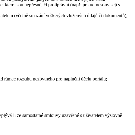
, které jsou nepřesné, či protiprávní (např. pokud nesouvisejí s
živatelem (včetně smazání veškerých vložených údajů či dokumentů),
ad rámec rozsahu nezbytného pro naplnění účelu portálu;
evyplývá-li ze samostatné smlouvy uzavřené s uživatelem výslovně