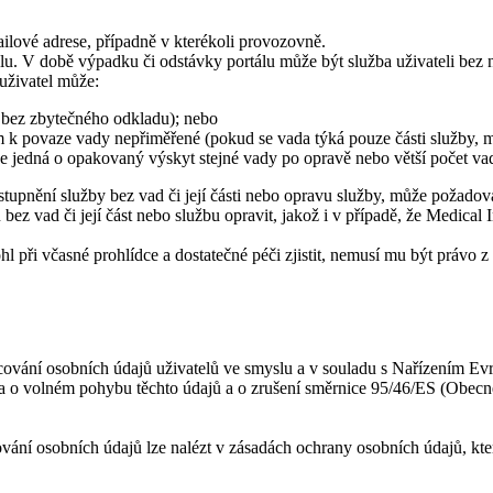
mailové adrese, případně v kterékoli provozovně.
rtálu. V době výpadku či odstávky portálu může být služba uživateli be
 uživatel může:
t bez zbytečného odkladu); nebo
 k povaze vady nepřiměřené (pokud se vada týká pouze části služby, mů
se jedná o opakovaný výskyt stejné vady po opravě nebo větší počet va
stupnění služby bez vad či její části nebo opravu služby, může požadova
bez vad či její část nebo službu opravit, jakož i v případě, že Medical
l při včasné prohlídce a dostatečné péči zjistit, nemusí mu být právo 
pracování osobních údajů uživatelů ve smyslu a v souladu s Nařízením
 a o volném pohybu těchto údajů a o zrušení směrnice 95/46/ES (Obecn
vání osobních údajů lze nalézt v zásadách ochrany osobních údajů, kte