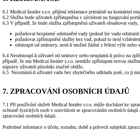
6.1 Medical Insider s.r.o. přijímá reklamace primárně na kontaktní e
6.2 Služba bude uživateli zpřístupněna v závislosti na fungování po
6.3 V případě, že bude služba zpřístupněná uživateli obsahovat vady,
požadovat bezplatné odstranění vady (pokud lze vadu odstrani
požadovat zpřístupnění služby bez vad, pokud to není vzhledem
odstoupit od smlouvy, není-li možné žádné z řešení výše nebo 
6.4 Neodstoupí-li uživatel od smlouvy nebo neuplatní-li právo na zpří
případě, že mu Medical Insider s.r.o. nemůže zpřístupnit novou službu 
nápravy uživateli působilo značné obtíže.
6.5 Neoznámí-li uživatel vadu bez zbytečného odkladu poté, co ji moh
7. ZPRACOVÁNÍ OSOBNÍCH ÚDAJŮ
7.1 Při používání služeb Medical Insider s.r.o. může docházet ke z
ochraně fyzických osob v souvislosti se zpracováním osobních údajů
zpracování osobních údajů.
Podrobné informace o účelu, rozsahu, době a právech subjektů zpraco