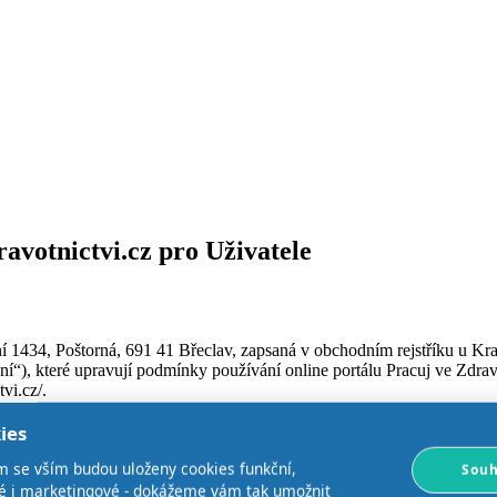
votnictvi.cz pro Uživatele
avní 1434, Poštorná, 691 41 Břeclav, zapsaná v obchodním rejstříku u
“), které upravují podmínky používání online portálu Pracuj ve Zdravotn
vi.cz/.
mito Podmínkami používání. V opačném případě není uživatel oprávněn po
ies
m se vším budou uloženy cookies funkční,
Souh
ké i marketingové - dokážeme vám tak umožnit