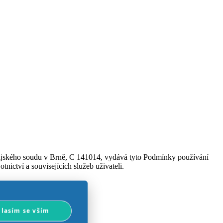
 Krajského soudu v Brně, C 141014, vydává tyto Podmínky používání
ictví a souvisejících služeb uživateli.
rtál a služby používat.
lasím se vším