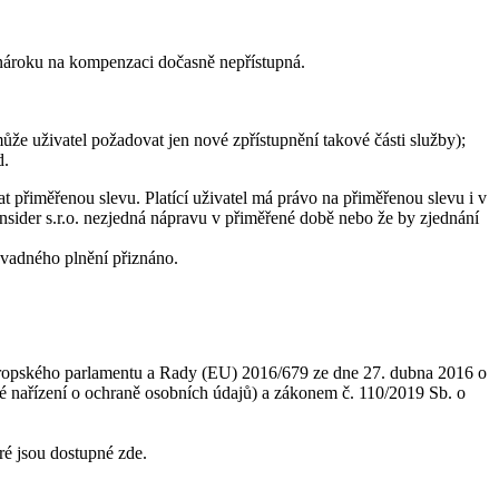
z nároku na kompenzaci dočasně nepřístupná.
že uživatel požadovat jen nové zpřístupnění takové části služby);
d.
t přiměřenou slevu. Platící uživatel má právo na přiměřenou slevu i v
 Insider s.r.o. nezjedná nápravu v přiměřené době nebo že by zjednání
z vadného plnění přiznáno.
 Evropského parlamentu a Rady (EU) 2016/679 ze dne 27. dubna 2016 o
é nařízení o ochraně osobních údajů) a zákonem č. 110/2019 Sb. o
ré jsou dostupné zde.