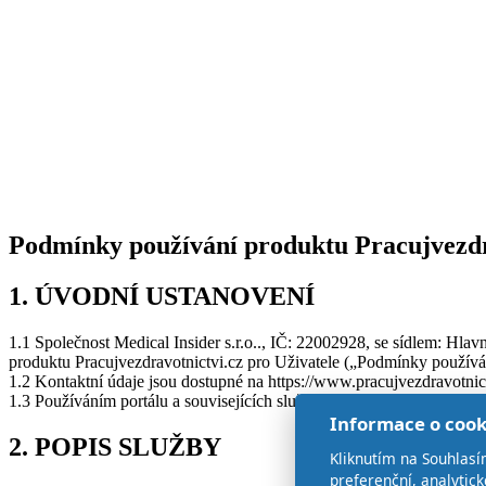
Podmínky používání produktu Pracujvezdra
1. ÚVODNÍ USTANOVENÍ
1.1 Společnost Medical Insider s.r.o.., IČ: 22002928, se sídlem: Hl
produktu Pracujvezdravotnictvi.cz pro Uživatele („Podmínky používání
1.2 Kontaktní údaje jsou dostupné na https://www.pracujvezdravotnict
1.3 Používáním portálu a souvisejících služeb uživatel souhlasí s tě
Informace o cook
2. POPIS SLUŽBY
Kliknutím na Souhlasí
preferenční, analytic