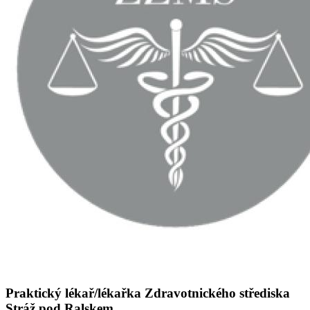
Praktický lékař/lékařka Zdravotnického střediska
Stráž pod Ralskem