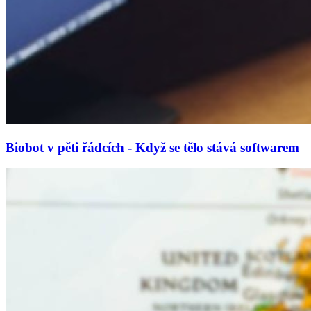
Biobot v pěti řádcích - Když se tělo stává softwarem