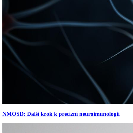
NMOSD: Další krok k precizní neuroimunologii