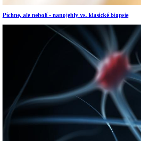
Píchne, ale nebolí - nanojehly vs. klasické biopsie