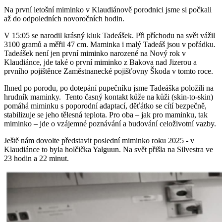
Na první letošní miminko v Klaudiánově porodnici jsme si počkali
až do odpoledních novoročních hodin.
V 15:05 se narodil krásný kluk Tadeášek. Při příchodu na svět vážil
3100 gramů a měřil 47 cm. Maminka i malý Tadeáš jsou v pořádku.
Tadeášek není jen první miminko narozené na Nový rok v
Klaudiánce, jde také o první miminko z Bakova nad Jizerou a
prvního pojištěnce Zaměstnanecké pojišťovny Škoda v tomto roce.
Ihned po porodu, po dotepání pupečníku jsme Tadeáška položili na
hrudník maminky. Tento časný kontakt kůže na kůži (skin-to-skin)
pomáhá miminku s poporodní adaptací, děťátko se cítí bezpečně,
stabilizuje se jeho tělesná teplota. Pro oba – jak pro maminku, tak
miminko – jde o vzájemné poznávání a budování celoživotní vazby.
Ještě nám dovolte představit poslední miminko roku 2025 - v
Klaudiánce to byla holčička Yalguun. Na svět přišla na Silvestra ve
23 hodin a 22 minut.