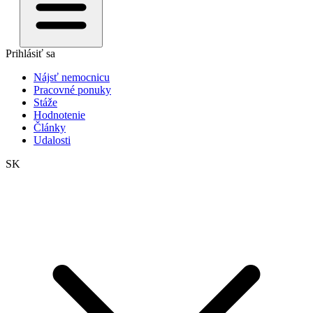
Prihlásiť sa
Nájsť nemocnicu
Pracovné ponuky
Stáže
Hodnotenie
Články
Udalosti
SK