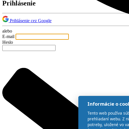
Prihlásenie
Prihlásenie cez Google
alebo
E-mail
Heslo
Informácie o coo
Tento web používa súb
prehliadaní webu. Z n
potreby, uložené vo v