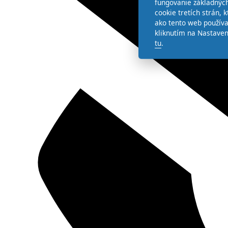
fungovanie základných
cookie tretích strán,
ako tento web používa
kliknutím na Nastaven
tu
.