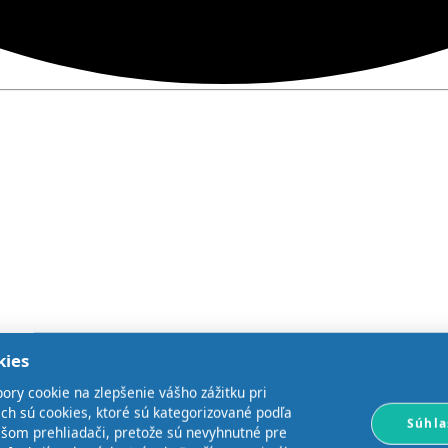
kies
ory cookie na zlepšenie vášho zážitku pri
ich sú cookies, ktoré sú kategorizované podľa
Súhla
ašom prehliadači, pretože sú nevyhnutné pre