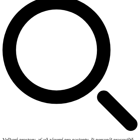
Veškeré prostory, ať už zázemí pro pacienty, či personál pracoviště