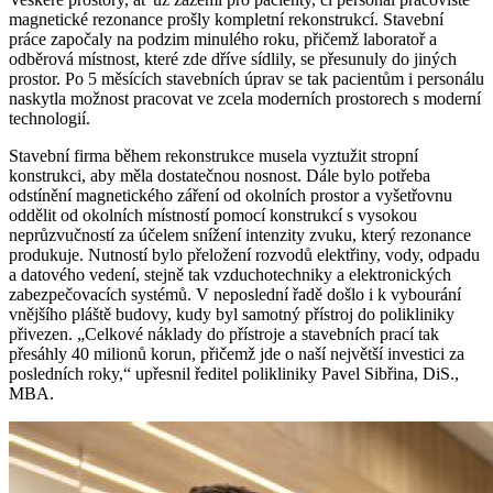
magnetické rezonance prošly kompletní rekonstrukcí. Stavební
práce započaly na podzim minulého roku, přičemž laboratoř a
odběrová místnost, které zde dříve sídlily, se přesunuly do jiných
prostor. Po 5 měsících stavebních úprav se tak pacientům i personálu
naskytla možnost pracovat ve zcela moderních prostorech s moderní
technologií.
Stavební firma během rekonstrukce musela vyztužit stropní
konstrukci, aby měla dostatečnou nosnost. Dále bylo potřeba
odstínění magnetického záření od okolních prostor a vyšetřovnu
oddělit od okolních místností pomocí konstrukcí s vysokou
neprůzvučností za účelem snížení intenzity zvuku, který rezonance
produkuje. Nutností bylo přeložení rozvodů elektřiny, vody, odpadu
a datového vedení, stejně tak vzduchotechniky a elektronických
zabezpečovacích systémů. V neposlední řadě došlo i k vybourání
vnějšího pláště budovy, kudy byl samotný přístroj do polikliniky
přivezen. „Celkové náklady do přístroje a stavebních prací tak
přesáhly 40 milionů korun, přičemž jde o naší největší investici za
posledních roky,“ upřesnil ředitel polikliniky Pavel Sibřina, DiS.,
MBA.