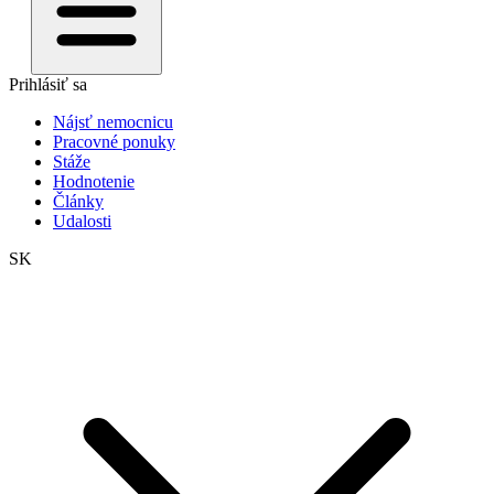
Prihlásiť sa
Nájsť nemocnicu
Pracovné ponuky
Stáže
Hodnotenie
Články
Udalosti
SK