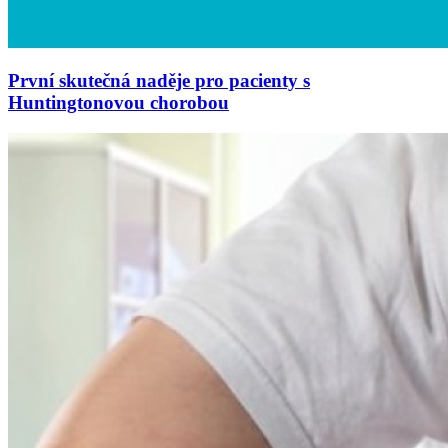
První skutečná naděje pro pacienty s
Huntingtonovou chorobou