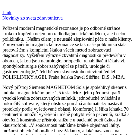
Link
Novinky zo sveta zdravotníctva
Pořízení moderní magnetické rezonance je po odborné stránce
krokem kupředu nejen pro radiodiagnostické oddělení, ale i celou
polikliniku. „Našim cílem je neustálé zlepšování péče o naše klienty.
Zprovozněním magnetické rezonance se tak naše poliklinika stala
pracovištěm s kompletní škálou všech metod zobrazovací
diagnostiky. Vyšetření výrazně zkvalitní diagnostiku především v
oborech, jakou jsou neurologie, ortopedie, rehabilitační lékařství,
spondylochirurgie (obor zabývající se páteří), urologie či
gastroenterologie,“ řekl během slavnostního otevření ředitel
POLIKLINIKY AGEL Praha Italská Pavel Sibřina, DiS., MBA.
Nový přístroj Siemens MAGNETOM Sola je spolehlivý skener s
indukcí magnetického pole 1,5 tesla. Mezi jeho přednosti patří
vysoká kvalita zobrazovaných snímků, jednoduché ovládání a
pokročilý software, který obsluze pomáhá automaticky nastavit
protokoly podle vyšetřované oblasti. Komfortnější šířka lehátka 70
centimetrů umožní vyšetření i méně pohyblivých pacientů, krátká a
otevřená konstrukce přístroje snižuje u pacientů pocit úzkosti a
klaustrofobii. „V současnosti nabízíme krátké objednací lhůty,
možnost objednání on-line i bez žádanky, a také návaznost na