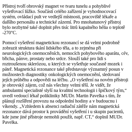
Přístroj tvoří obrovský magnet ve tvaru tunelu a pohyblivé
vyšetřovací lůžko. Součástí celého zařízení je vyhodnocovací
systém, ovládací pult ve vedlejší místnosti, pracoviště lékaře a
dalšího personálu a technické zázemí. Pro mnohatunový přístroj
bylo nezbytné také doplnit přes tisíc litrů kapalného hélia o teplotě
-270°C.
Pomocí vyšetření magnetickou rezonancí se dá velmi podrobně
zobrazit struktura tkání lidského těla, a to zejména při
neurologických onemocněních, nemocích pohybového aparátu, cév,
břicha, pánve, prostaty nebo srdce. Slouží také pro lidi s
roztroušenou sklerózou, u kterých se vyšetřuje současně mozek i
páteř. Magnetická rezonance také představuje významný posun v
možnostech diagnostiky onkologických onemocnění, sledovaní
jejích průběhu a odpovědi na léčbu. „O vyšetření na novém přístroji
je obrovský zájem, což nás všechny velmi těší. Je vidět, že
ambulantní specialisté slyší na kvalitní technologii i špičkový tým,“
uvedl vedoucí lékař polikliniky MUDr. Martin Pavelka s tím, že
plánují rozšíření provozu na odpolední hodiny a v budoucnu i
víkendy. „Vzhledem k absenci radiační zátěže nám magnetická
rezonance dává prostor k provádění vyšetření i u skupin pacientů,
kde jsme jiné přístroje nemohli použít, např. CT,“ doplnil MUDr.
Pavelka.