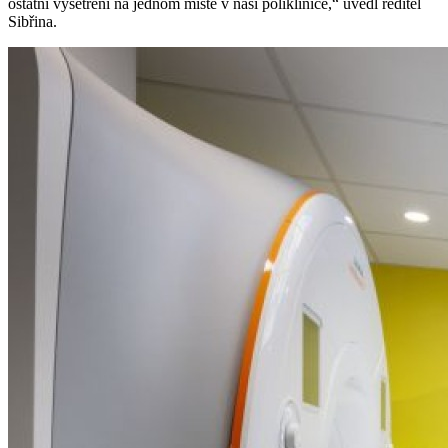
ostatní vyšetření na jednom místě v naší poliklinice,“ uvedl ředitel
Sibřina.