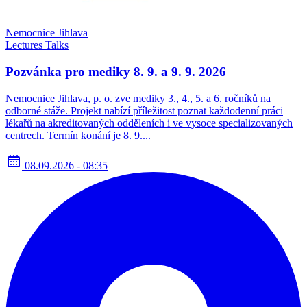
Nemocnice Jihlava
Lectures
Talks
Pozvánka pro mediky 8. 9. a 9. 9. 2026
Nemocnice Jihlava, p. o. zve mediky 3., 4., 5. a 6. ročníků na
odborné stáže. Projekt nabízí příležitost poznat každodenní práci
lékařů na akreditovaných odděleních i ve vysoce specializovaných
centrech. Termín konání je 8. 9....
08.09.2026 - 08:35