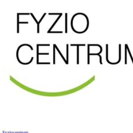
Fyziocentrum