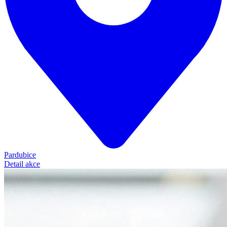
Pardubice
Detail akce