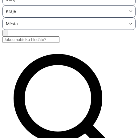
Kraje
Města