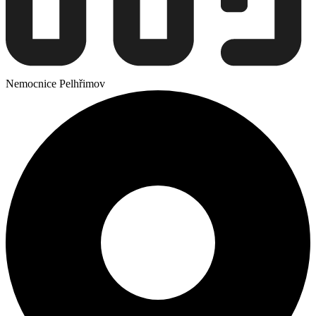
Nemocnice Pelhřimov