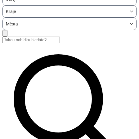
Kraje
Města