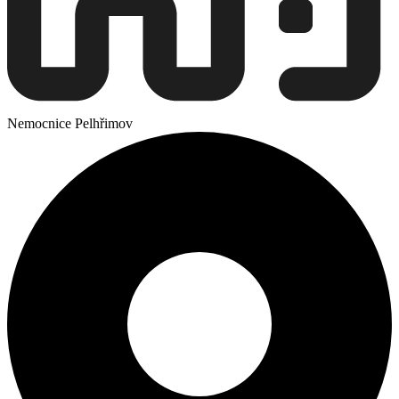
Nemocnice Pelhřimov