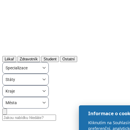
Lékař
Zdravotník
Student
Ostatní
Specializace
Státy
Kraje
Města
Informace o cook
Kliknutím na Souhlasí
preferenční, analytic