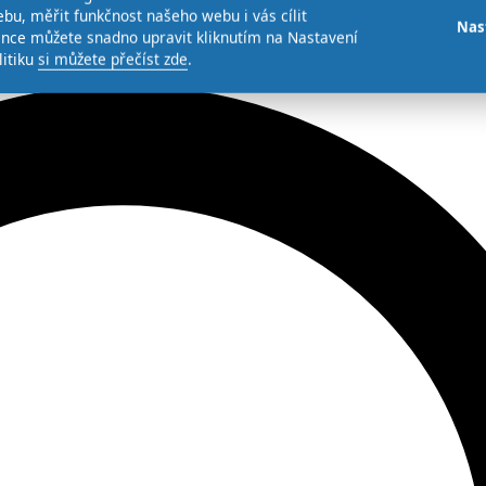
bu, měřit funkčnost našeho webu i vás cílit
Nas
ence můžete snadno upravit kliknutím na Nastavení
litiku
si můžete přečíst zde
.