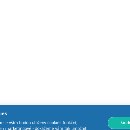
ies
m se vším budou uloženy cookies funkční,
Souh
ké i marketingové - dokážeme vám tak umožnit