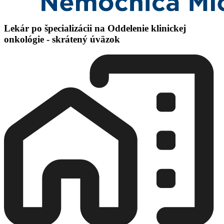
Lekár po špecializácii na Oddelenie klinickej
onkológie - skrátený úväzok