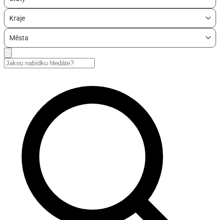
Kraje
Města