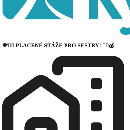
💸👩‍⚕️ PLACENÉ STÁŽE PRO SESTRY! 👨‍⚕️💰