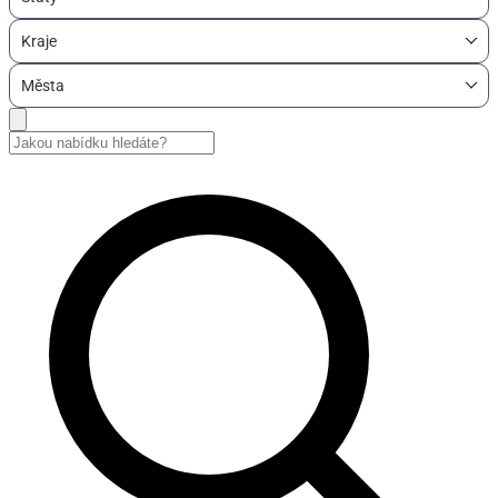
Kraje
Města