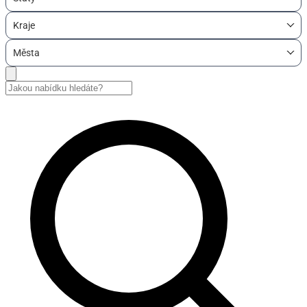
Kraje
Města