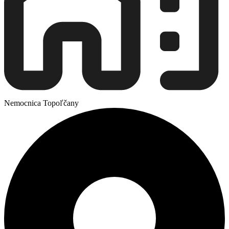
Nemocnica Topoľčany