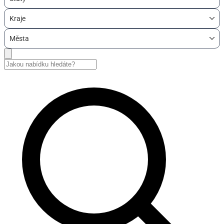
Kraje
Města