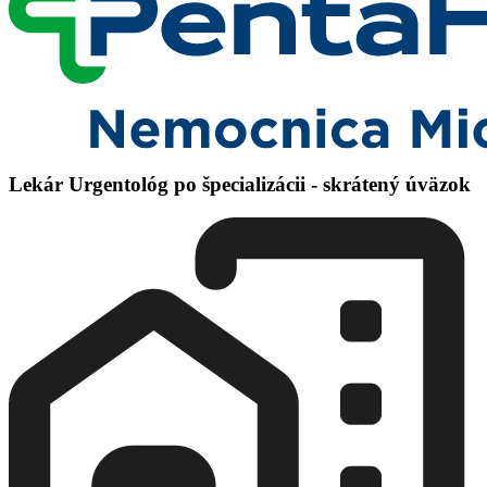
Lekár Urgentológ po špecializácii - skrátený úväzok