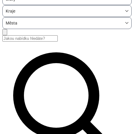
Kraje
Města