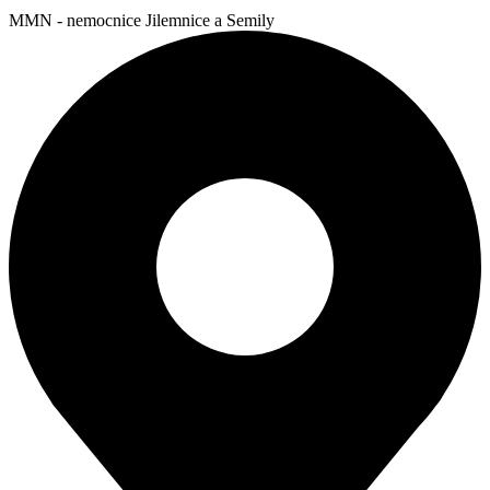
MMN - nemocnice Jilemnice a Semily