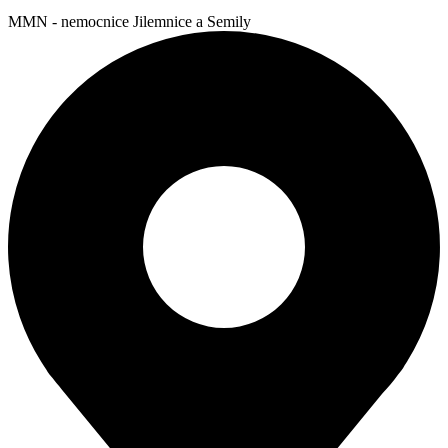
MMN - nemocnice Jilemnice a Semily