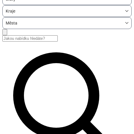
Kraje
Města