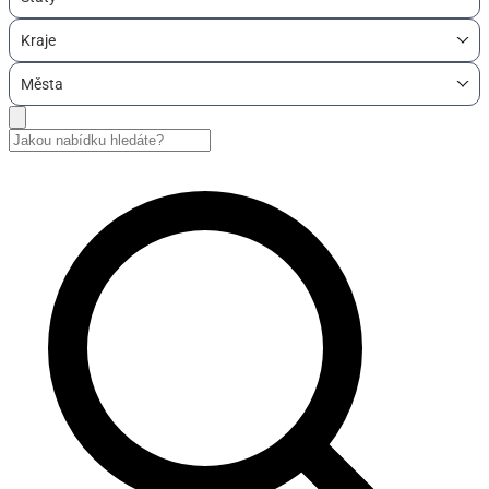
Kraje
Města