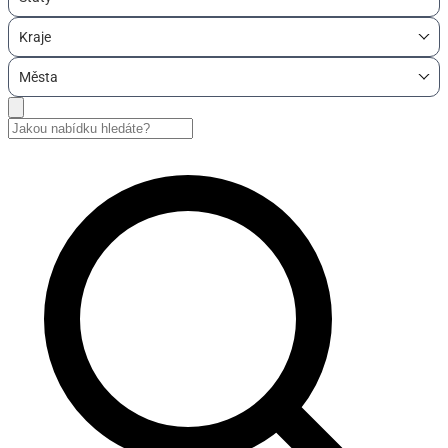
Kraje
Města