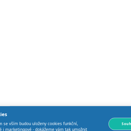
ies
m se vším budou uloženy cookies funkční,
Souh
ké i marketingové - dokážeme vám tak umožnit