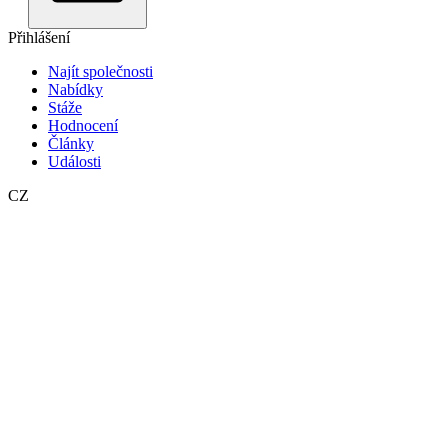
Přihlášení
Najít společnosti
Nabídky
Stáže
Hodnocení
Články
Události
CZ