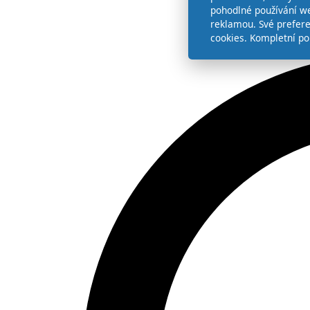
pohodlné používání we
reklamou. Své prefer
cookies. Kompletní po