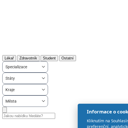
Lékař
Zdravotník
Student
Ostatní
Specializace
Státy
Kraje
Města
Informace o cook
Kliknutím na Souhlasí
preferenční, analytic