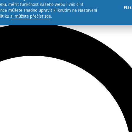
bu, měřit funkčnost našeho webu i vás cílit
Nas
ence můžete snadno upravit kliknutím na Nastavení
litiku
si můžete přečíst zde
.