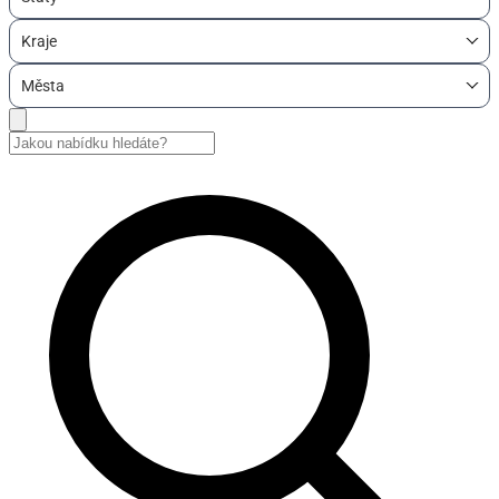
Kraje
Města