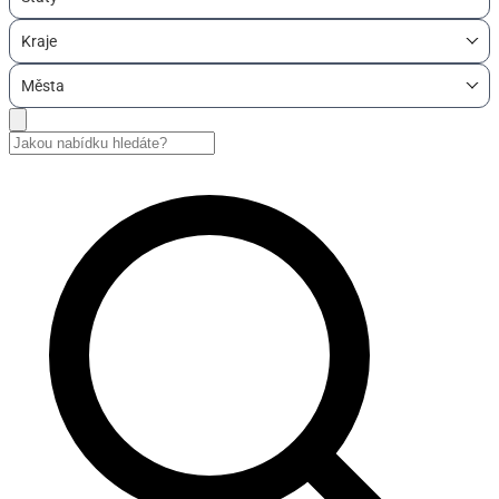
Kraje
Města