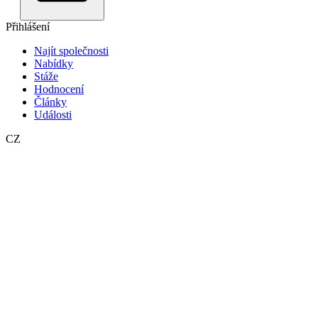
Přihlášení
Najít společnosti
Nabídky
Stáže
Hodnocení
Články
Události
CZ