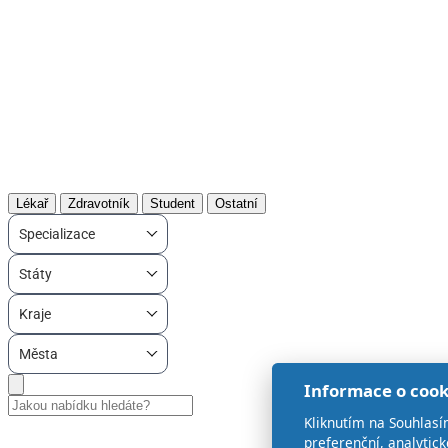
Lékař
Zdravotník
Student
Ostatní
Specializace
Státy
Kraje
Města
Informace o cook
Kliknutím na Souhlasí
preferenční, analytic