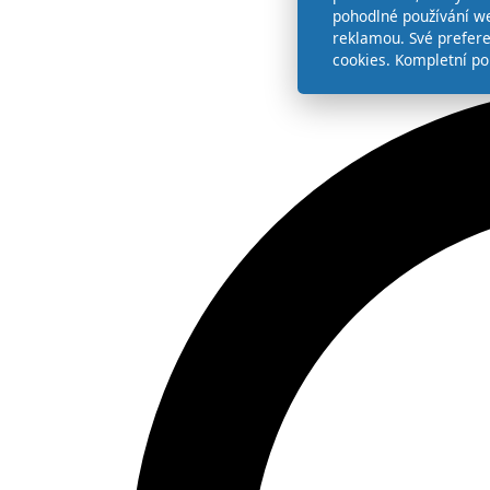
pohodlné používání we
reklamou. Své prefer
cookies. Kompletní po