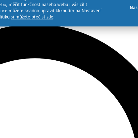
bu, měřit funkčnost našeho webu i vás cílit
Nas
ence můžete snadno upravit kliknutím na Nastavení
litiku
si můžete přečíst zde
.