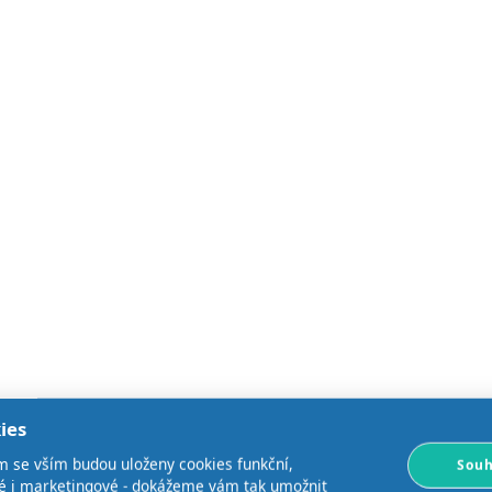
ies
m se vším budou uloženy cookies funkční,
Souh
ké i marketingové - dokážeme vám tak umožnit