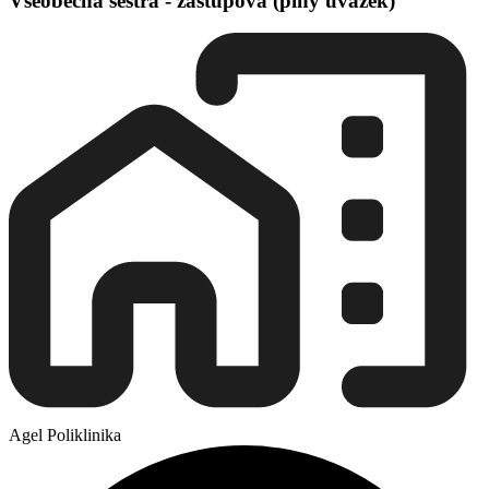
Všeobecná sestra - zástupová (plný úvazek)
Agel Poliklinika