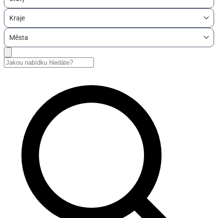
Kraje
Města