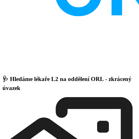
🩺 Hledáme lékaře L2 na oddělení ORL - zkrácený
úvazek