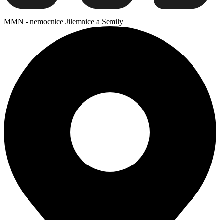
MMN - nemocnice Jilemnice a Semily