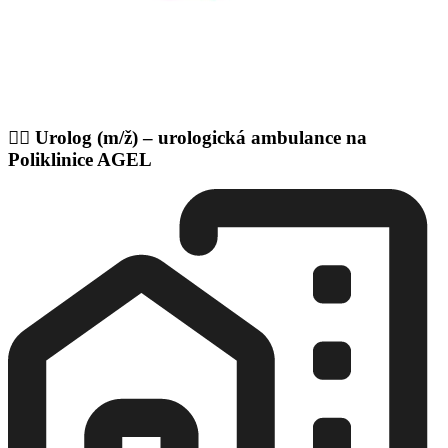
👨‍⚕️ Urolog (m/ž) – urologická ambulance na
Poliklinice AGEL