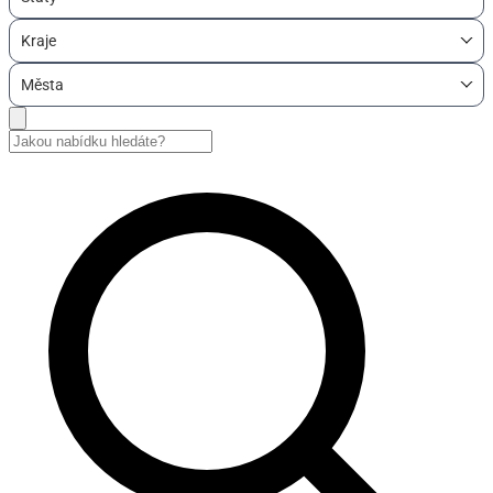
Kraje
Města