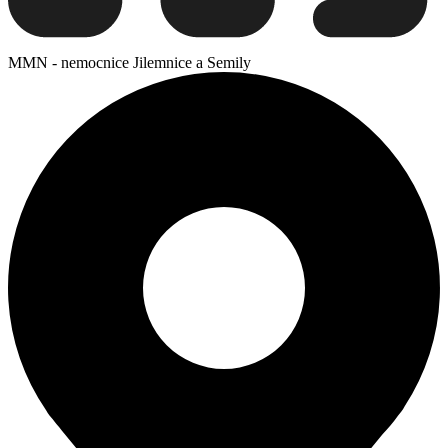
MMN - nemocnice Jilemnice a Semily