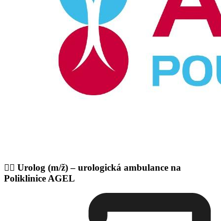
👨‍⚕️ Urolog (m/ž) – urologická ambulance na
Poliklinice AGEL