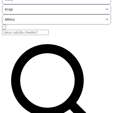
Kraje
Města