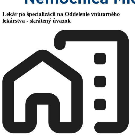
Lekár po špecializácii na Oddelenie vnútorného
lekárstva - skrátený úväzok