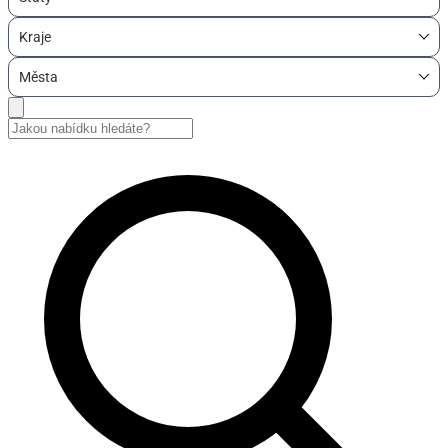
Kraje
Města