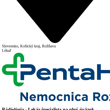
Slovensko, Košický kraj, Rožňava
Lékař
Rádiológia - Lekár špecialista na plný úväzok