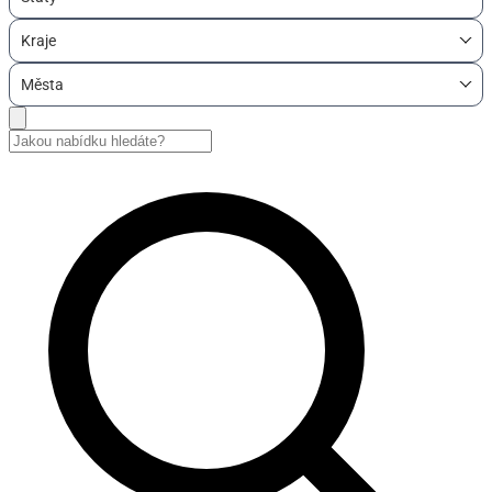
Kraje
Města