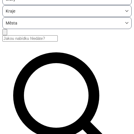
Kraje
Města