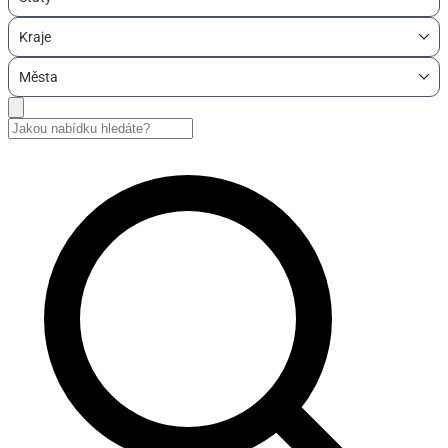
Kraje
Města