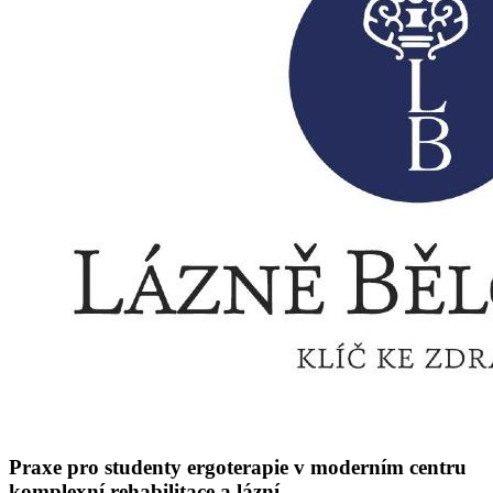
Praxe pro studenty ergoterapie v moderním centru
komplexní rehabilitace a lázní