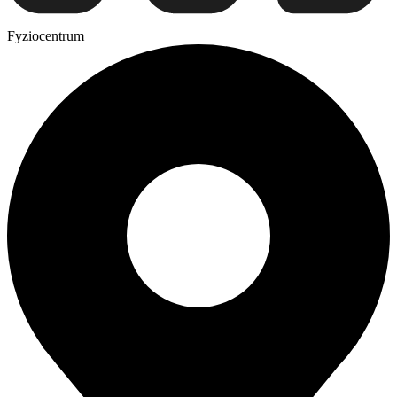
Fyziocentrum