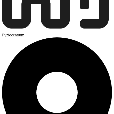
Fyziocentrum