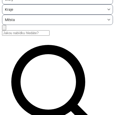
Kraje
Města