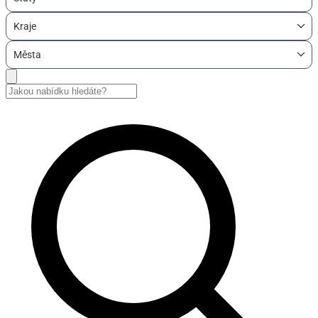
Kraje
Města