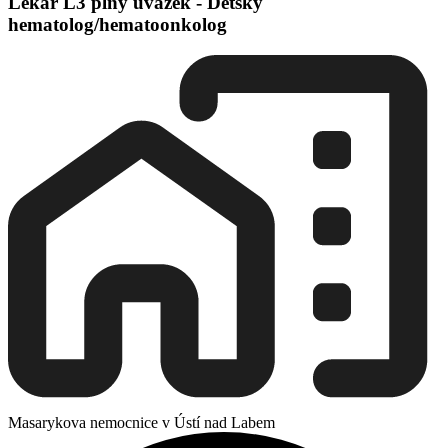
Lékař L3 plný úvazek - Dětský
hematolog/hematoonkolog
Masarykova nemocnice v Ústí nad Labem