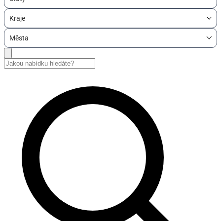
Kraje
Města