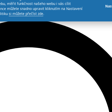
bu, měřit funkčnost našeho webu i vás cílit
Nas
ence můžete snadno upravit kliknutím na Nastavení
litiku
si můžete přečíst zde
.