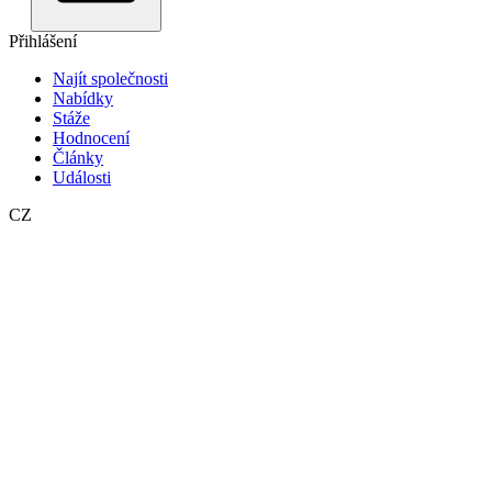
Přihlášení
Najít společnosti
Nabídky
Stáže
Hodnocení
Články
Události
CZ