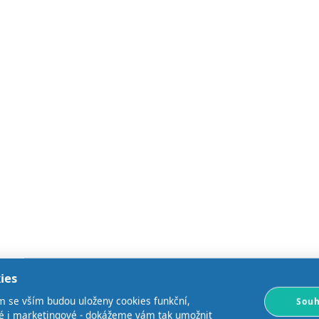
ies
m se vším budou uloženy cookies funkční,
Souh
ké i marketingové - dokážeme vám tak umožnit