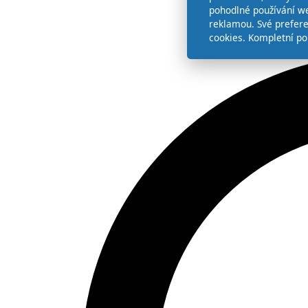
pohodlné používání we
reklamou. Své prefer
cookies. Kompletní po