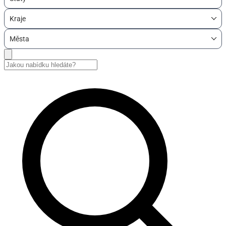
Kraje
Města