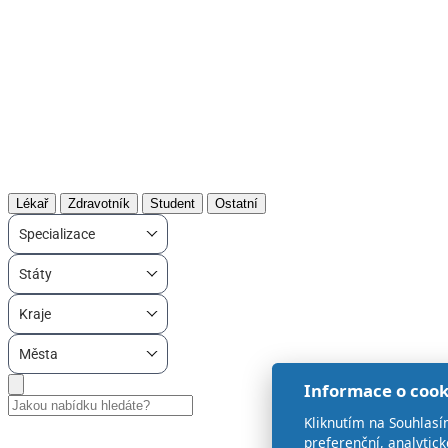
Lékař
Zdravotník
Student
Ostatní
Specializace
Státy
Kraje
Města
Informace o cook
Kliknutím na Souhlasí
preferenční, analytic