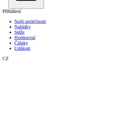
Přihlášení
Najít společnosti
Nabídky
Stáže
Hodnocení
Články
Události
CZ