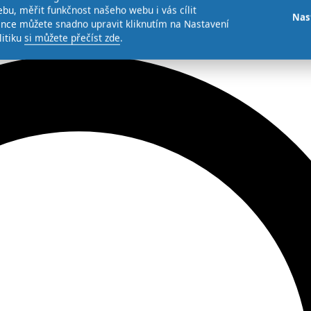
bu, měřit funkčnost našeho webu i vás cílit
Nas
ence můžete snadno upravit kliknutím na Nastavení
litiku
si můžete přečíst zde
.