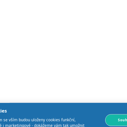
ies
m se vším budou uloženy cookies funkční,
Souh
ké i marketingové - dokážeme vám tak umožnit