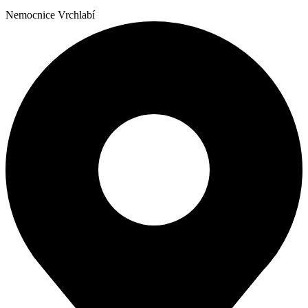
Nemocnice Vrchlabí