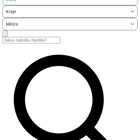
Kraje
Města