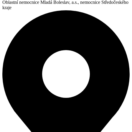
Oblastní nemocnice Mladá Boleslav, a.s., nemocnice Středočeského
kraje