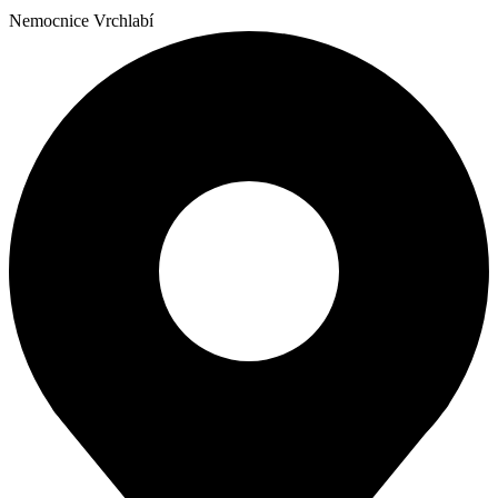
Nemocnice Vrchlabí