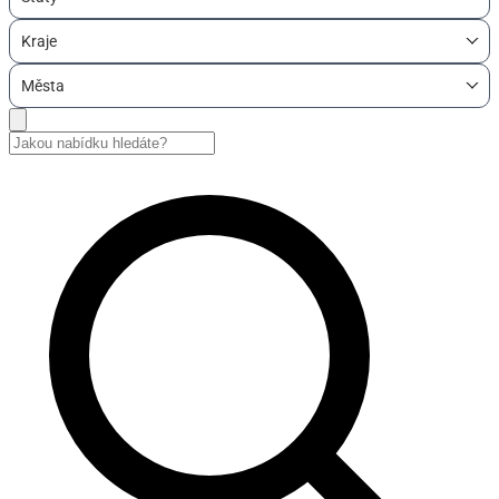
Kraje
Města