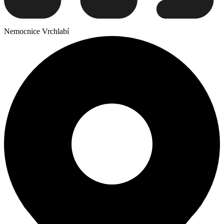
Nemocnice Vrchlabí