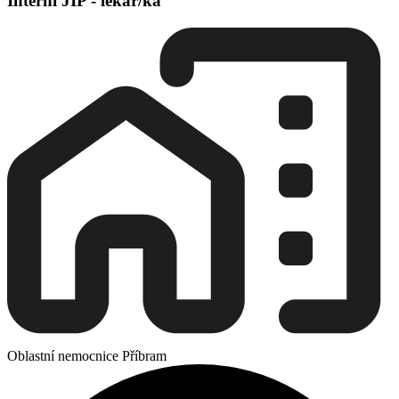
Interní JIP - lékař/ka
Oblastní nemocnice Příbram