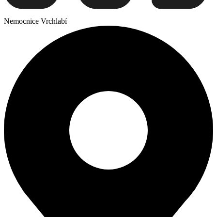
Nemocnice Vrchlabí