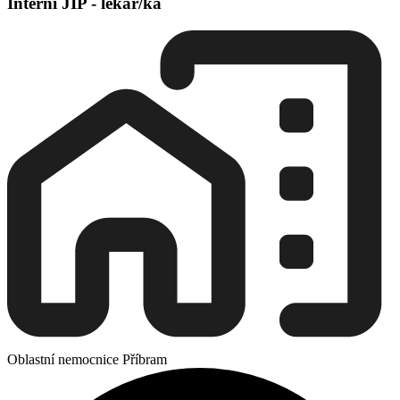
Interní JIP - lékař/ka
Oblastní nemocnice Příbram