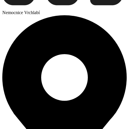
Nemocnice Vrchlabí