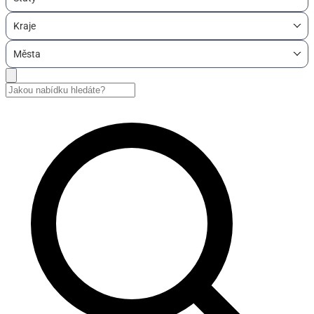
Kraje
Města