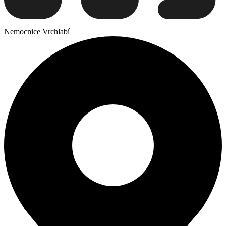
Nemocnice Vrchlabí