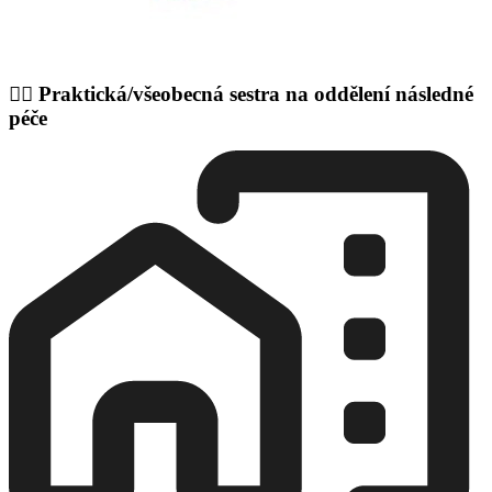
👩‍⚕️ Praktická/všeobecná sestra na oddělení následné
péče