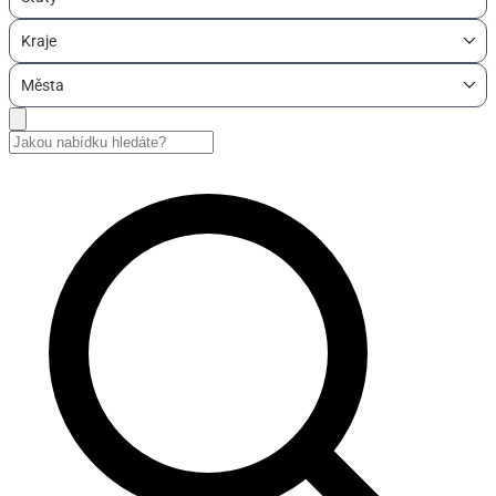
Kraje
Města