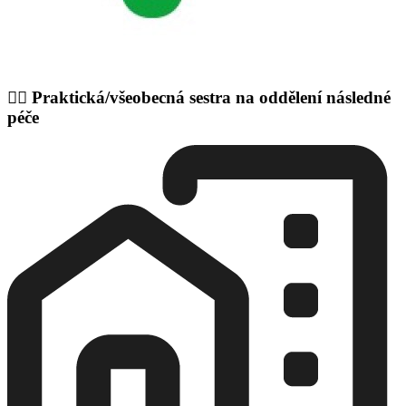
👩‍⚕️ Praktická/všeobecná sestra na oddělení následné
péče