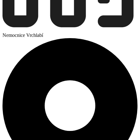
Nemocnice Vrchlabí