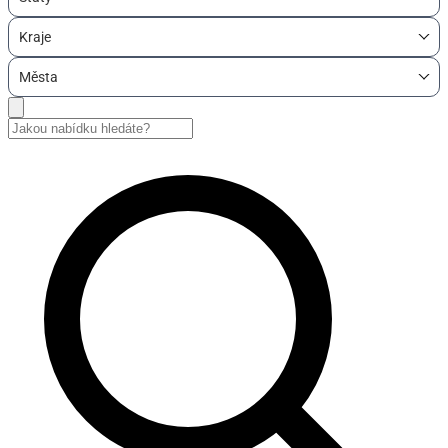
Kraje
Města