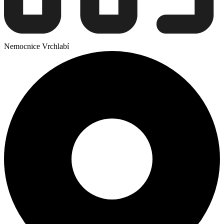
Nemocnice Vrchlabí