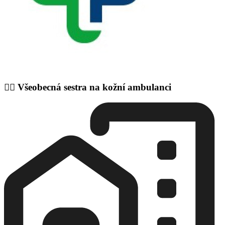
👩‍⚕️ Všeobecná sestra na kožní ambulanci