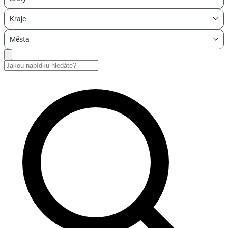
Kraje
Města