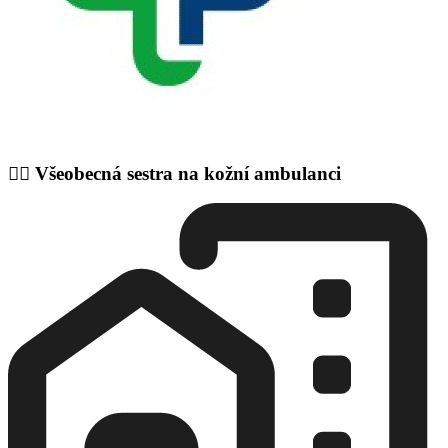
👩‍⚕️ Všeobecná sestra na kožní ambulanci