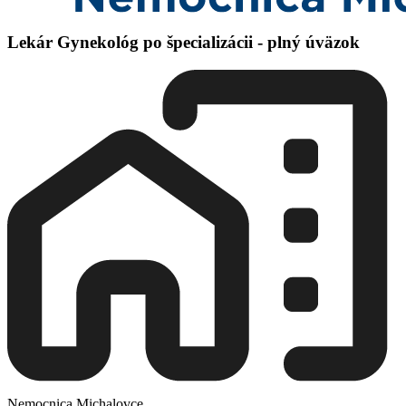
Lekár Gynekológ po špecializácii - plný úväzok
Nemocnica Michalovce