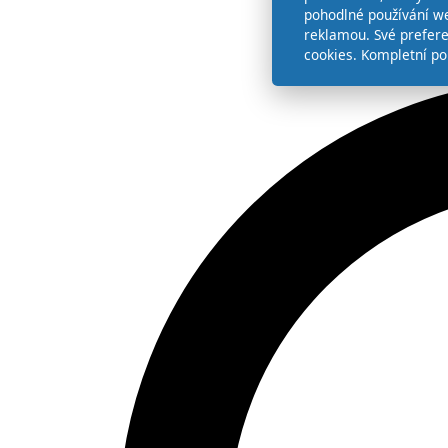
pohodlné používání we
reklamou. Své prefer
cookies. Kompletní po