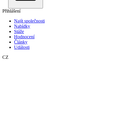
Přihlášení
Najít společnosti
Nabídky
Stáže
Hodnocení
Články
Události
CZ