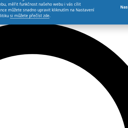
bu, měřit funkčnost našeho webu i vás cílit
Nas
ence můžete snadno upravit kliknutím na Nastavení
litiku
si můžete přečíst zde
.