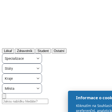
Lékař
Zdravotník
Student
Ostatní
Specializace
Státy
Kraje
Města
Informace o cook
Kliknutím na Souhlasí
preferenční, analytic