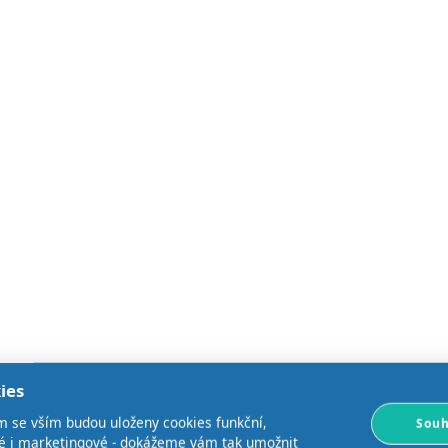
ies
m se vším budou uloženy cookies funkční,
Souh
ké i marketingové - dokážeme vám tak umožnit