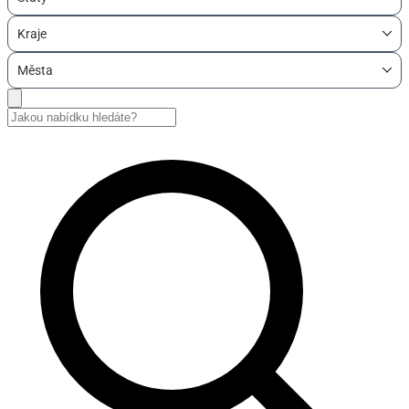
Kraje
Města