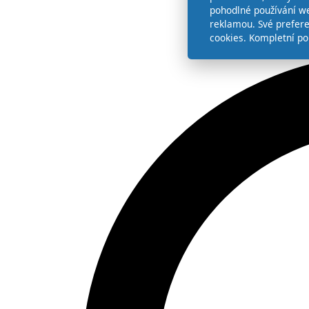
pohodlné používání we
reklamou. Své prefer
cookies. Kompletní po