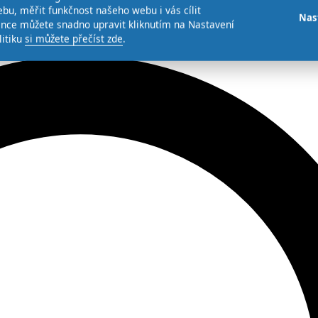
bu, měřit funkčnost našeho webu i vás cílit
Nas
ence můžete snadno upravit kliknutím na Nastavení
litiku
si můžete přečíst zde
.