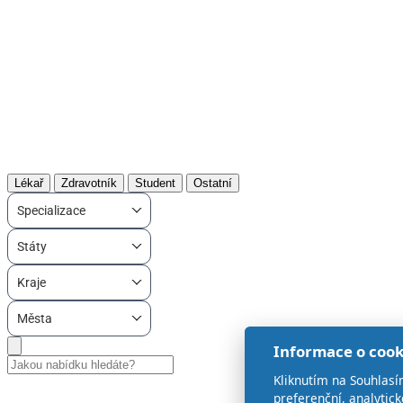
Lékař
Zdravotník
Student
Ostatní
Specializace
Státy
Kraje
Města
Informace o cook
Kliknutím na Souhlasí
preferenční, analytic