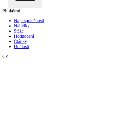
Přihlášení
Najít společnosti
Nabídky
Stáže
Hodnocení
Články
Události
CZ