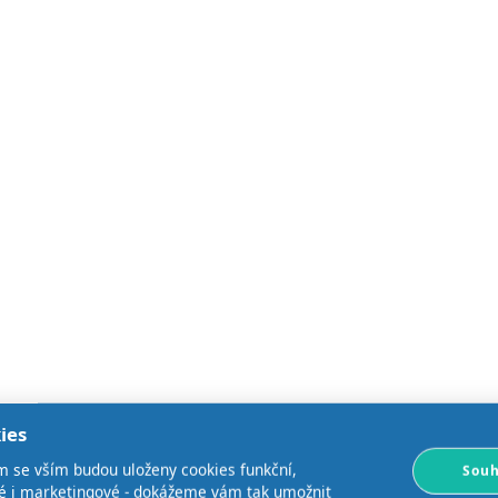
ies
m se vším budou uloženy cookies funkční,
Souh
ké i marketingové - dokážeme vám tak umožnit