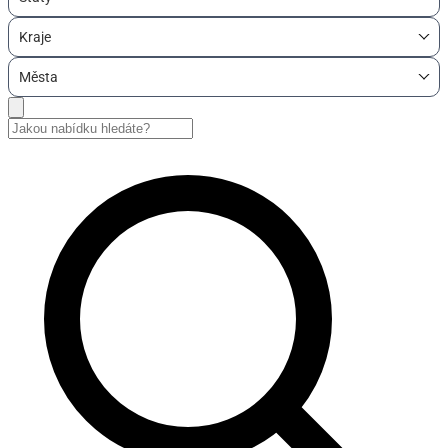
Kraje
Města