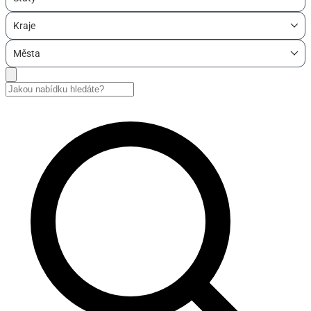
Kraje
Města