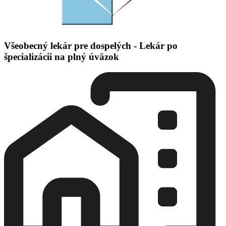
Všeobecný lekár pre dospelých - Lekár po
špecializácii na plný úväzok