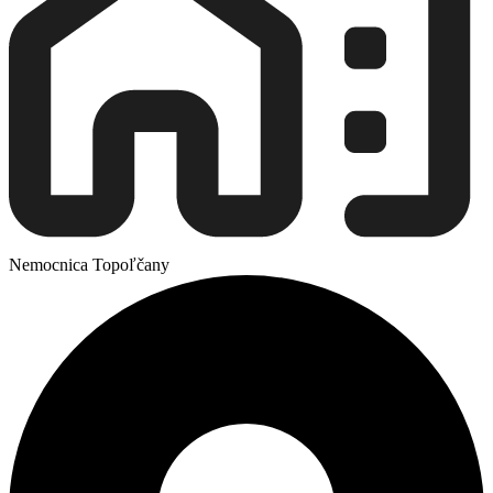
Nemocnica Topoľčany