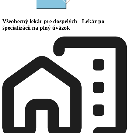
Všeobecný lekár pre dospelých - Lekár po
špecializácii na plný úväzok