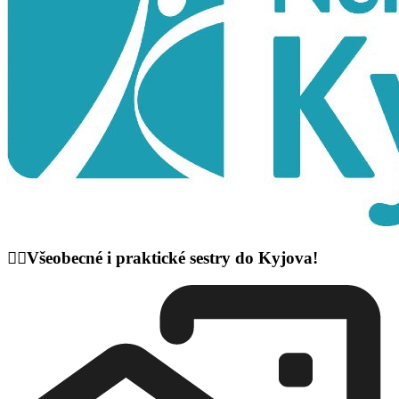
👩‍⚕️Všeobecné i praktické sestry do Kyjova!