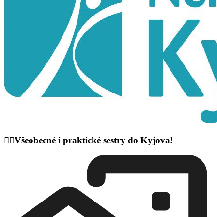
👩‍⚕️Všeobecné i praktické sestry do Kyjova!