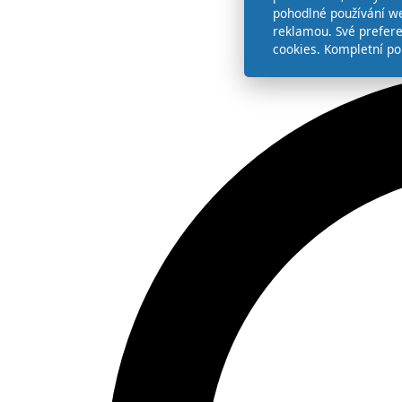
pohodlné používání we
reklamou. Své prefer
cookies. Kompletní po