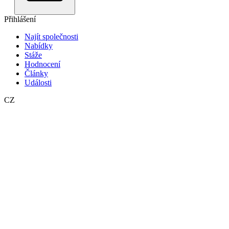
Přihlášení
Najít společnosti
Nabídky
Stáže
Hodnocení
Články
Události
CZ