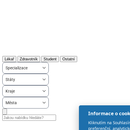
Lékař
Zdravotník
Student
Ostatní
Specializace
Státy
Kraje
Města
Informace o cook
Kliknutím na Souhlasí
preferenční, analytic