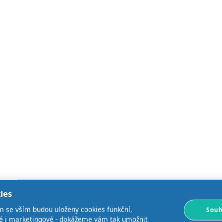
ies
m se vším budou uloženy cookies funkční,
Souh
ké i marketingové - dokážeme vám tak umožnit