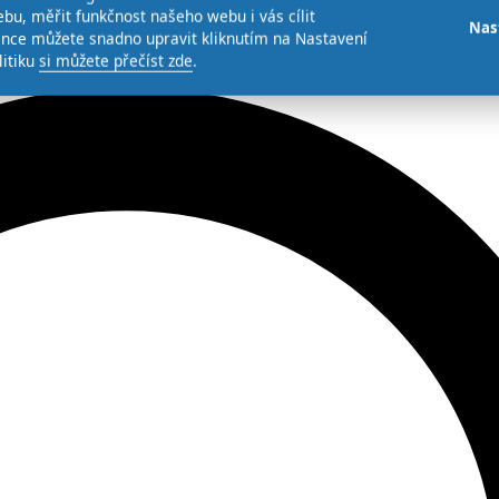
bu, měřit funkčnost našeho webu i vás cílit
Nas
ence můžete snadno upravit kliknutím na Nastavení
litiku
si můžete přečíst zde
.