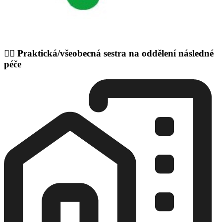
👩‍⚕️ Praktická/všeobecná sestra na oddělení následné
péče