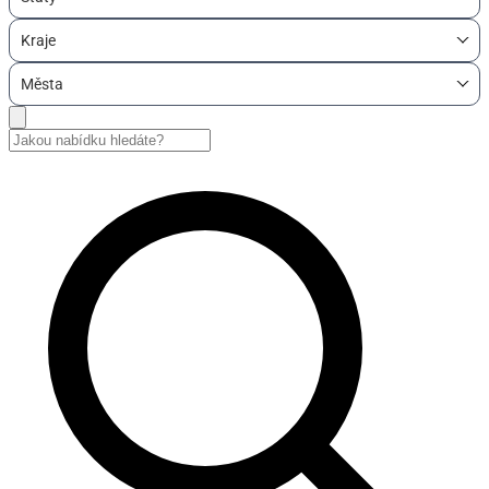
Kraje
Města