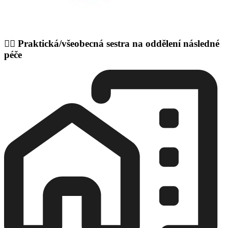
👩‍⚕️ Praktická/všeobecná sestra na oddělení následné
péče