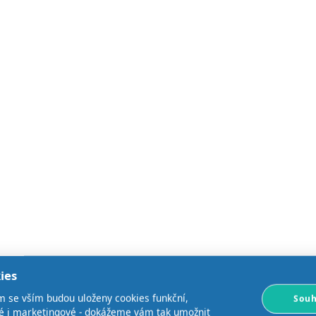
ies
m se vším budou uloženy cookies funkční,
Souh
ké i marketingové - dokážeme vám tak umožnit