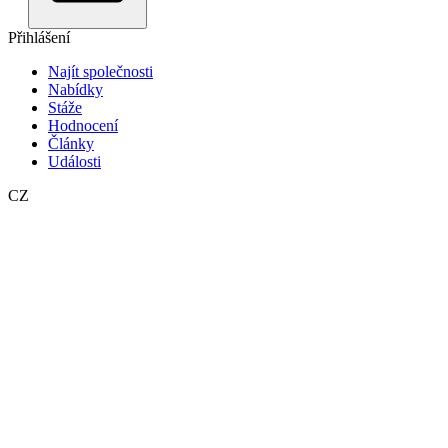
Přihlášení
Najít společnosti
Nabídky
Stáže
Hodnocení
Články
Události
CZ