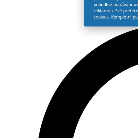
pohodlné používání we
reklamou. Své prefer
cookies. Kompletní po