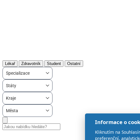
Lékař
Zdravotník
Student
Ostatní
Specializace
Státy
Kraje
Města
Informace o cook
Kliknutím na Souhlasí
preferenční, analytic