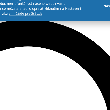
bu, měřit funkčnost našeho webu i vás cílit
Nas
ence můžete snadno upravit kliknutím na Nastavení
litiku
si můžete přečíst zde
.